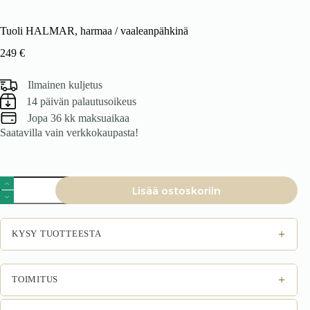
Tuoli HALMAR, harmaa / vaaleanpähkinä
249
€
Ilmainen kuljetus
14 päivän palautusoikeus
Jopa 36 kk maksuaikaa
Saatavilla vain verkkokaupasta!
Tuoli
Lisää ostoskoriin
HALMAR,
harmaa
/
vaaleanpähkinä
+
KYSY TUOTTEESTA
määrä
+
TOIMITUS