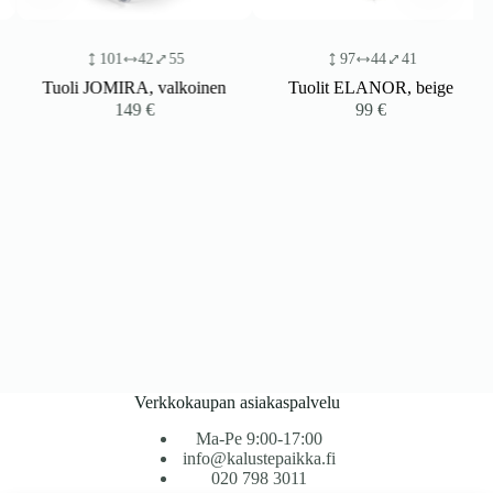
101
42
55
97
44
41
Tuoli JOMIRA, valkoinen
Tuolit ELANOR, beige
149
€
99
€
Verkkokaupan asiakaspalvelu
Ma-Pe 9:00-17:00
info@kalustepaikka.fi
020 798 3011