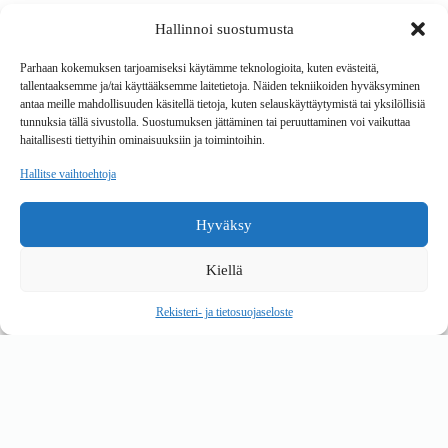
Hallinnoi suostumusta
Tavarantoimitus / Maksutavat
Toimitustavat
Parhaan kokemuksen tarjoamiseksi käytämme teknologioita, kuten evästeitä,
Maksutavat
tallentaaksemme ja/tai käyttääksemme laitetietoja. Näiden tekniikoiden hyväksyminen
Vaihto ja palautus
antaa meille mahdollisuuden käsitellä tietoja, kuten selauskäyttäytymistä tai yksilöllisiä
Reklamaatiot
tunnuksia tällä sivustolla. Suostumuksen jättäminen tai peruuttaminen voi vaikuttaa
haitallisesti tiettyihin ominaisuuksiin ja toimintoihin.
Tietoa
Hallitse vaihtoehtoja
Meistä
Rekisteri- ja tietosuojaseloste
Hyväksy
Copyright © 2026 Kalustepaikka
Kiellä
Verkkokauppa
Verkkokumppani Gramet
Rekisteri- ja tietosuojaseloste
Ostoskori