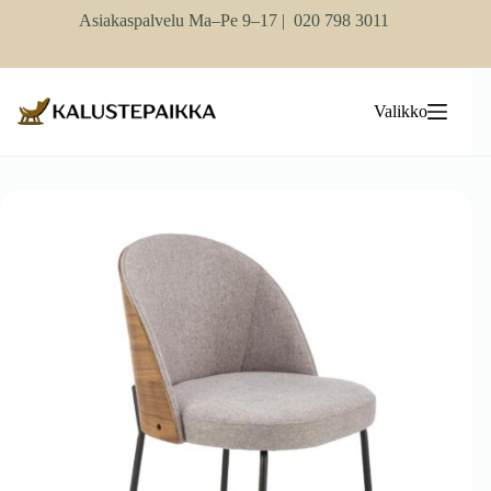
Skip
Asiakaspalvelu Ma–Pe 9–17 |
020 798 3011
to
content
Valikko