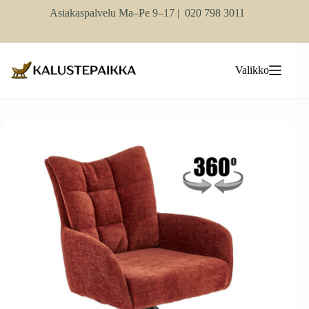
Skip
Asiakaspalvelu Ma–Pe 9–17 |
020 798 3011
to
content
Valikko