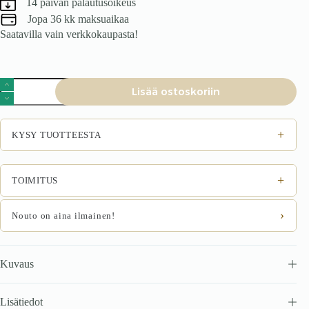
14 päivän palautusoikeus
Jopa 36 kk maksuaikaa
Saatavilla vain verkkokaupasta!
Tuoli
Lisää ostoskoriin
KANEN,
kaneli
määrä
+
KYSY TUOTTEESTA
+
TOIMITUS
›
Nouto on aina ilmainen!
Kuvaus
Lisätiedot