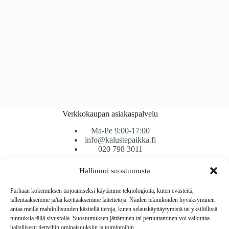
Verkkokaupan asiakaspalvelu
Ma-Pe 9:00-17:00
info@kalustepaikka.fi
020 798 3011
Hallinnoi suostumusta
Tavarantoimitus / Maksutavat
Toimitustavat
Parhaan kokemuksen tarjoamiseksi käytämme teknologioita, kuten evästeitä,
Maksutavat
tallentaaksemme ja/tai käyttääksemme laitetietoja. Näiden tekniikoiden hyväksyminen
Vaihto ja palautus
antaa meille mahdollisuuden käsitellä tietoja, kuten selauskäyttäytymistä tai yksilöllisiä
Reklamaatiot
tunnuksia tällä sivustolla. Suostumuksen jättäminen tai peruuttaminen voi vaikuttaa
haitallisesti tiettyihin ominaisuuksiin ja toimintoihin.