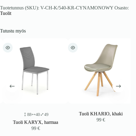
Tuotetunnus (SKU):
V-CH-K/540-KR-CYNAMONOWY
Osasto:
Tuolit
Tutustu myös
Tuoli KHARIO, khaki
88
40
49
99
€
Tuoli KARYX, harmaa
99
€