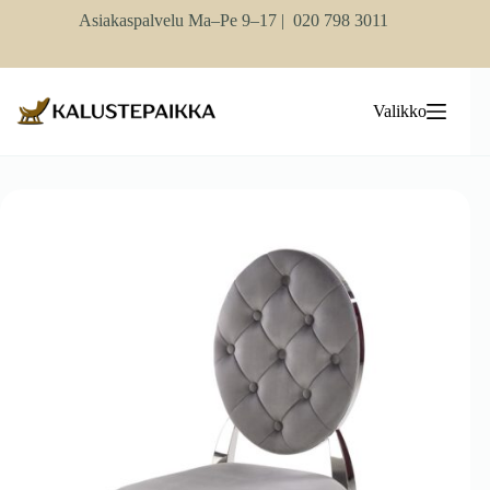
Skip
Asiakaspalvelu Ma–Pe 9–17 |
020 798 3011
to
content
Valikko