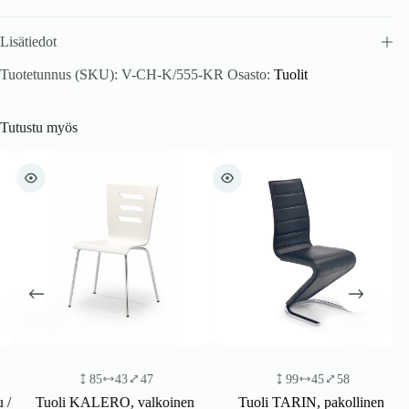
Lisätiedot
Tuotetunnus (SKU):
V-CH-K/555-KR
Osasto:
Tuolit
Tutustu myös
85
43
47
99
45
58
Tuoli KALERO, valkoinen
Tuoli TARIN, pakollinen