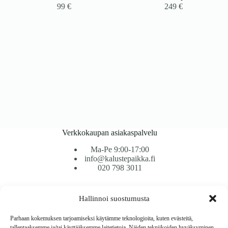
99
€
249
€
Verkkokaupan asiakaspalvelu
Ma-Pe 9:00-17:00
info@kalustepaikka.fi
020 798 3011
Tavarantoimitus / Maksutavat
Hallinnoi suostumusta
Toimitustavat
Maksutavat
Parhaan kokemuksen tarjoamiseksi käytämme teknologioita, kuten evästeitä,
Vaihto ja palautus
tallentaaksemme ja/tai käyttääksemme laitetietoja. Näiden tekniikoiden hyväksyminen