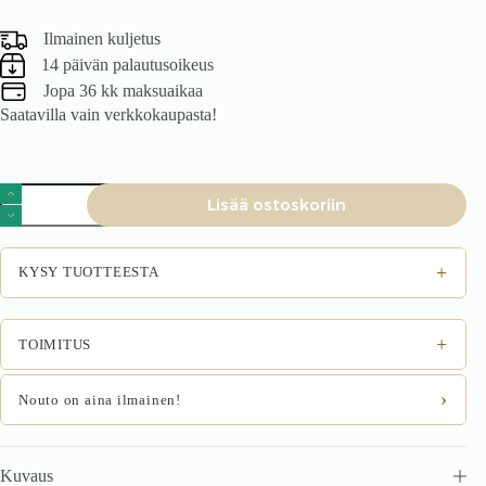
Ilmainen kuljetus
14 päivän palautusoikeus
Jopa 36 kk maksuaikaa
Saatavilla vain verkkokaupasta!
Tuoli
Lisää ostoskoriin
MEMPHIS,
harmaa
/
hopea
+
KYSY TUOTTEESTA
määrä
+
TOIMITUS
›
Nouto on aina ilmainen!
Kuvaus