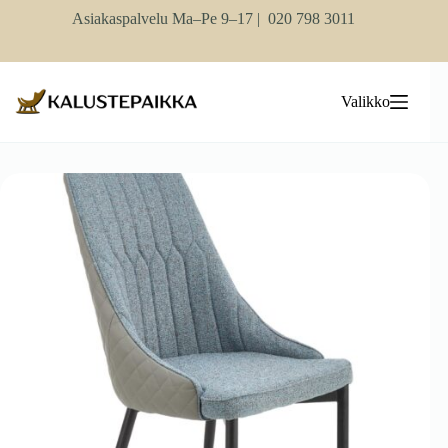
Skip
Asiakaspalvelu Ma–Pe 9–17 |
020 798 3011
to
content
Valikko