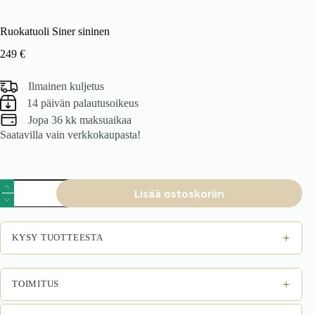
Ruokatuoli Siner sininen
249
€
Ilmainen kuljetus
14 päivän palautusoikeus
Jopa 36 kk maksuaikaa
Saatavilla vain verkkokaupasta!
Ruokatuoli
Lisää ostoskoriin
Siner
sininen
määrä
+
KYSY TUOTTEESTA
+
TOIMITUS