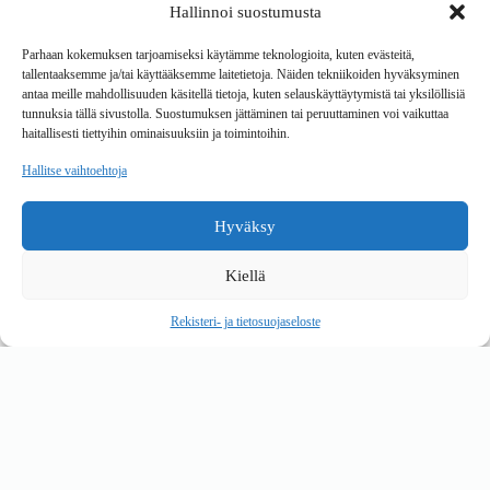
Hallinnoi suostumusta
Tavarantoimitus / Maksutavat
Toimitustavat
Parhaan kokemuksen tarjoamiseksi käytämme teknologioita, kuten evästeitä,
Maksutavat
tallentaaksemme ja/tai käyttääksemme laitetietoja. Näiden tekniikoiden hyväksyminen
Vaihto ja palautus
antaa meille mahdollisuuden käsitellä tietoja, kuten selauskäyttäytymistä tai yksilöllisiä
Reklamaatiot
tunnuksia tällä sivustolla. Suostumuksen jättäminen tai peruuttaminen voi vaikuttaa
haitallisesti tiettyihin ominaisuuksiin ja toimintoihin.
Tietoa
Hallitse vaihtoehtoja
Meistä
Rekisteri- ja tietosuojaseloste
Hyväksy
Copyright © 2026 Kalustepaikka
Kiellä
Verkkokauppa
Verkkokumppani Gramet
Rekisteri- ja tietosuojaseloste
Ostoskori