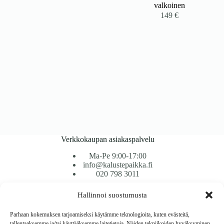
valkoinen
149
€
Verkkokaupan asiakaspalvelu
Ma-Pe 9:00-17:00
info@kalustepaikka.fi
020 798 3011
Hallinnoi suostumusta
Tavarantoimitus / Maksutavat
Toimitustavat
Parhaan kokemuksen tarjoamiseksi käytämme teknologioita, kuten evästeitä,
Maksutavat
tallentaaksemme ja/tai käyttääksemme laitetietoja. Näiden tekniikoiden hyväksyminen