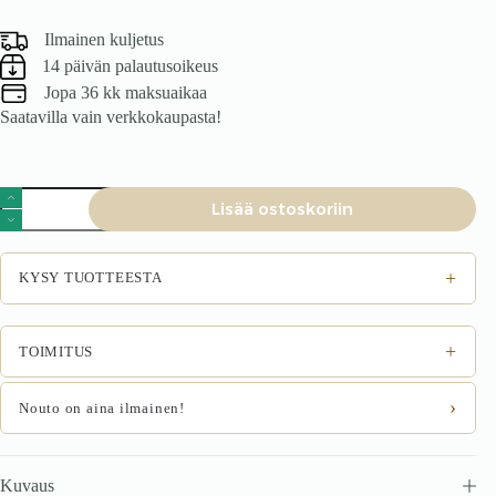
Ilmainen kuljetus
14 päivän palautusoikeus
Jopa 36 kk maksuaikaa
Saatavilla vain verkkokaupasta!
Tuoli
Lisää ostoskoriin
SOLENO,
valkoinen
/
luonnollinen
+
KYSY TUOTTEESTA
määrä
+
TOIMITUS
›
Nouto on aina ilmainen!
Kuvaus