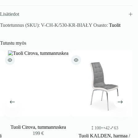
Lisätiedot
Tuotetunnus (SKU):
V-CH-K/530-KR-BIAŁY
Osasto:
Tuolit
Tutustu myös
Tuoli Cirova, tummanruskea
100
42
63
199
€
Tuoli KALDEN, harmaa /