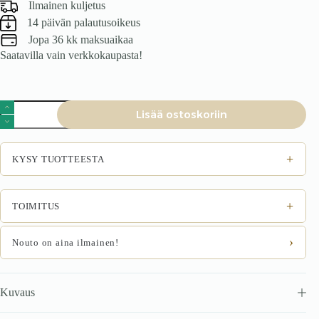
Ilmainen kuljetus
14 päivän palautusoikeus
Jopa 36 kk maksuaikaa
Saatavilla vain verkkokaupasta!
Ruokatuoli
Lisää ostoskoriin
Termio
vaaleanbeige
määrä
+
KYSY TUOTTEESTA
+
TOIMITUS
›
Nouto on aina ilmainen!
Kuvaus