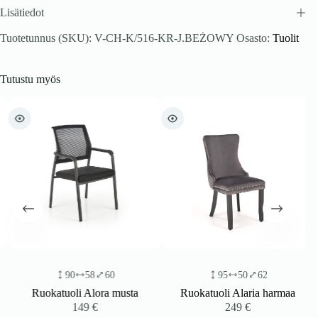
Lisätiedot
Tuotetunnus (SKU):
V-CH-K/516-KR-J.BEŻOWY
Osasto:
Tuolit
Tutustu myös
90
58
60
95
50
62
Ruokatuoli Alora musta
Ruokatuoli Alaria harmaa
149
€
249
€