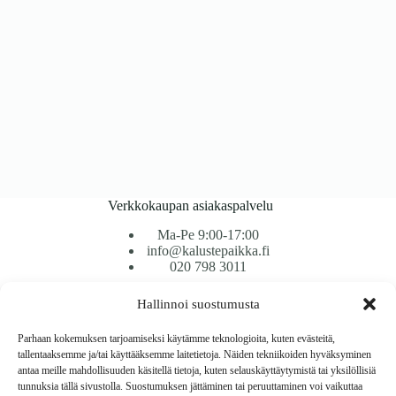
Verkkokaupan asiakaspalvelu
Ma-Pe 9:00-17:00
info@kalustepaikka.fi
020 798 3011
Hallinnoi suostumusta
Tavarantoimitus / Maksutavat
Toimitustavat
Parhaan kokemuksen tarjoamiseksi käytämme teknologioita, kuten evästeitä,
Maksutavat
tallentaaksemme ja/tai käyttääksemme laitetietoja. Näiden tekniikoiden hyväksyminen
Vaihto ja palautus
antaa meille mahdollisuuden käsitellä tietoja, kuten selauskäyttäytymistä tai yksilöllisiä
Reklamaatiot
tunnuksia tällä sivustolla. Suostumuksen jättäminen tai peruuttaminen voi vaikuttaa