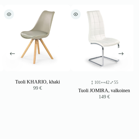
Tuoli KHARIO, khaki
101
42
55
99
€
Tuoli JOMIRA, valkoinen
149
€