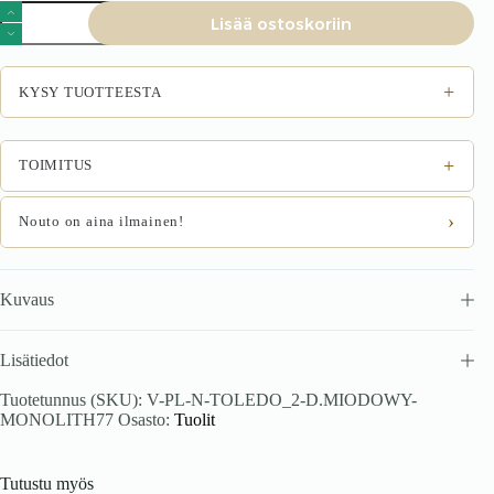
Tuoli
Lisää ostoskoriin
TOLVER,
tammi
/
MONOLITH
+
KYSY TUOTTEESTA
77
määrä
+
TOIMITUS
›
Nouto on aina ilmainen!
Kuvaus
Lisätiedot
Tuotetunnus (SKU):
V-PL-N-TOLEDO_2-D.MIODOWY-
MONOLITH77
Osasto:
Tuolit
Tutustu myös