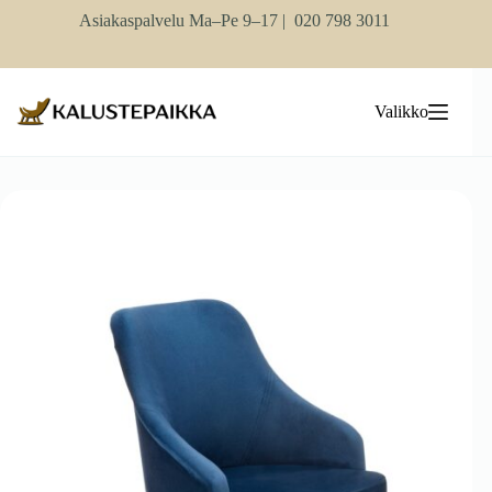
Skip
Asiakaspalvelu Ma–Pe 9–17 |
020 798 3011
to
content
Valikko