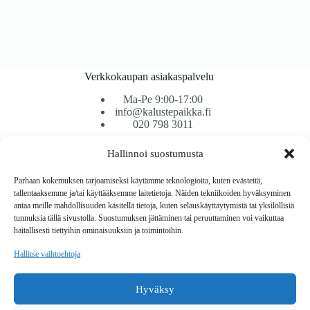
Verkkokaupan asiakaspalvelu
Ma-Pe 9:00-17:00
info@kalustepaikka.fi
020 798 3011
Hallinnoi suostumusta
Tavarantoimitus / Maksutavat
Toimitustavat
Parhaan kokemuksen tarjoamiseksi käytämme teknologioita, kuten evästeitä,
Maksutavat
tallentaaksemme ja/tai käyttääksemme laitetietoja. Näiden tekniikoiden hyväksyminen
Vaihto ja palautus
antaa meille mahdollisuuden käsitellä tietoja, kuten selauskäyttäytymistä tai yksilöllisiä
Reklamaatiot
tunnuksia tällä sivustolla. Suostumuksen jättäminen tai peruuttaminen voi vaikuttaa
haitallisesti tiettyihin ominaisuuksiin ja toimintoihin.
Tietoa
Hallitse vaihtoehtoja
Meistä
Rekisteri- ja tietosuojaseloste
Hyväksy
Copyright © 2026 Kalustepaikka