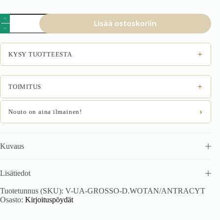
Työpöytä
Lisää ostoskoriin
GROSSA
valkotammi
määrä
+
KYSY TUOTTEESTA
+
TOIMITUS
›
Nouto on aina ilmainen!
Kuvaus
Lisätiedot
Tuotetunnus (SKU):
V-UA-GROSSO-D.WOTAN/ANTRACYT
Osasto:
Kirjoituspöydät