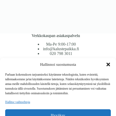
Verkkokaupan asiakaspalvelu
Ma-Pe 9:00-17:00
info@kalustepaikka.fi
020 798 3011
Hallinnoi suostumusta
Tavarantoimitus / Maksutavat
Toimitustavat
Parhaan kokemuksen tarjoamiseksi käytämme teknologioita, kuten evästeitä,
Maksutavat
tallentaaksemme ja/tai käyttääksemme laitetietoja. Näiden tekniikoiden hyväksyminen
Vaihto ja palautus
antaa meille mahdollisuuden käsitellä tietoja, kuten selauskäyttäytymistä tai yksilöllisiä
Reklamaatiot
tunnuksia tällä sivustolla. Suostumuksen jättäminen tai peruuttaminen voi vaikuttaa
haitallisesti tiettyihin ominaisuuksiin ja toimintoihin.
Tietoa
Hallitse vaihtoehtoja
Meistä
Rekisteri- ja tietosuojaseloste
Hyväksy