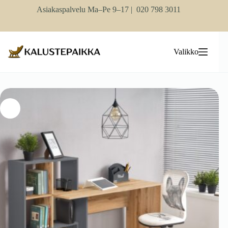
Skip
Asiakaspalvelu Ma–Pe 9–17 |
020 798 3011
to
content
Valikko