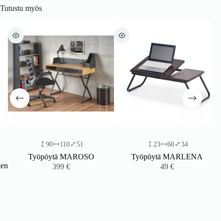
Tutustu myös
90
110
51
23
60
34
Työpöytä MAROSO
Työpöytä MARLENA
n
399
€
49
€