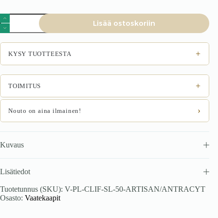
Vaatekaappi
Lisää ostoskoriin
CLARVIN
SL-
50,
tammi
+
KYSY TUOTTEESTA
/
antrasiitti
määrä
+
TOIMITUS
›
Nouto on aina ilmainen!
Kuvaus
Lisätiedot
Tuotetunnus (SKU):
V-PL-CLIF-SL-50-ARTISAN/ANTRACYT
Osasto:
Vaatekaapit