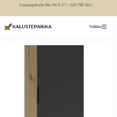
Skip
Asiakaspalvelu Ma–Pe 9–17 |
020 798 3011
to
content
Valikko