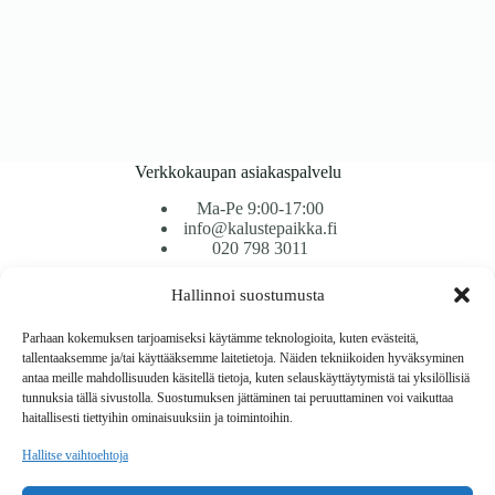
Verkkokaupan asiakaspalvelu
Ma-Pe 9:00-17:00
info@kalustepaikka.fi
020 798 3011
Hallinnoi suostumusta
Tavarantoimitus / Maksutavat
Toimitustavat
Parhaan kokemuksen tarjoamiseksi käytämme teknologioita, kuten evästeitä,
Maksutavat
tallentaaksemme ja/tai käyttääksemme laitetietoja. Näiden tekniikoiden hyväksyminen
Vaihto ja palautus
antaa meille mahdollisuuden käsitellä tietoja, kuten selauskäyttäytymistä tai yksilöllisiä
Reklamaatiot
tunnuksia tällä sivustolla. Suostumuksen jättäminen tai peruuttaminen voi vaikuttaa
haitallisesti tiettyihin ominaisuuksiin ja toimintoihin.
Tietoa
Hallitse vaihtoehtoja
Meistä