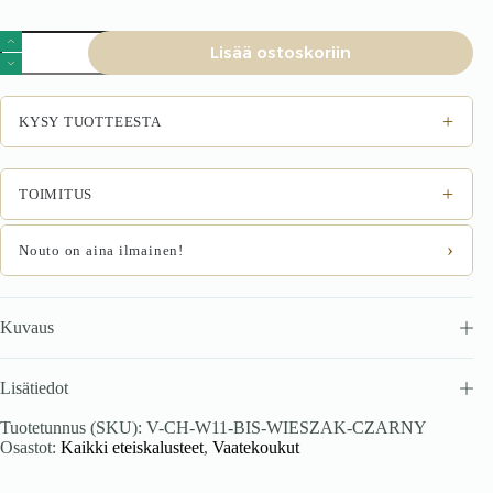
Vaatepuu
Lisää ostoskoriin
NOVA,
musta
määrä
+
KYSY TUOTTEESTA
+
TOIMITUS
›
Nouto on aina ilmainen!
Kuvaus
Lisätiedot
Tuotetunnus (SKU):
V-CH-W11-BIS-WIESZAK-CZARNY
Osastot:
Kaikki eteiskalusteet
,
Vaatekoukut