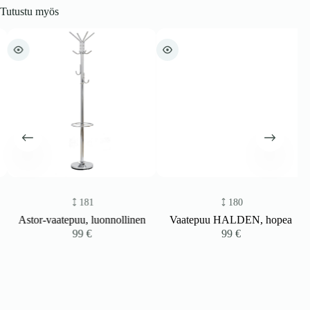
Tutustu myös
181
180
Astor-vaatepuu, luonnollinen
Vaatepuu HALDEN, hopea
99
€
99
€