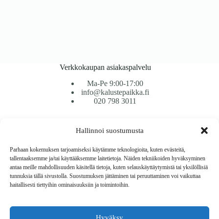
Verkkokaupan asiakaspalvelu
Ma-Pe 9:00-17:00
info@kalustepaikka.fi
020 798 3011
Tavarantoimitus / Maksutavat
Hallinnoi suostumusta
Toimitustavat
Maksutavat
Parhaan kokemuksen tarjoamiseksi käytämme teknologioita, kuten evästeitä,
Vaihto ja palautus
tallentaaksemme ja/tai käyttääksemme laitetietoja. Näiden tekniikoiden hyväksyminen
Reklamaatiot
antaa meille mahdollisuuden käsitellä tietoja, kuten selauskäyttäytymistä tai yksilöllisiä
tunnuksia tällä sivustolla. Suostumuksen jättäminen tai peruuttaminen voi vaikuttaa
haitallisesti tiettyihin ominaisuuksiin ja toimintoihin.
Tietoa
Meistä
Rekisteri- ja tietosuojaseloste
Hyväksy