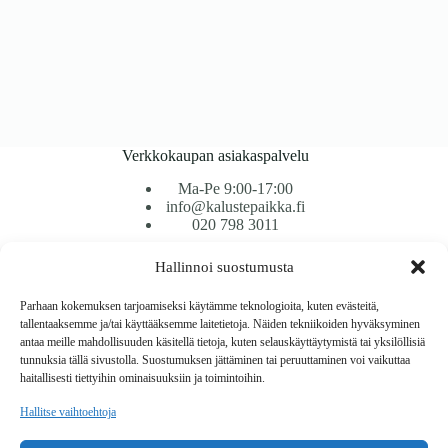
Verkkokaupan asiakaspalvelu
Ma-Pe 9:00-17:00
info@kalustepaikka.fi
020 798 3011
Hallinnoi suostumusta
Tavarantoimitus / Maksutavat
Toimitustavat
Parhaan kokemuksen tarjoamiseksi käytämme teknologioita, kuten evästeitä,
Maksutavat
tallentaaksemme ja/tai käyttääksemme laitetietoja. Näiden tekniikoiden hyväksyminen
Vaihto ja palautus
antaa meille mahdollisuuden käsitellä tietoja, kuten selauskäyttäytymistä tai yksilöllisiä
Reklamaatiot
tunnuksia tällä sivustolla. Suostumuksen jättäminen tai peruuttaminen voi vaikuttaa
haitallisesti tiettyihin ominaisuuksiin ja toimintoihin.
Tietoa
Hallitse vaihtoehtoja
Meistä