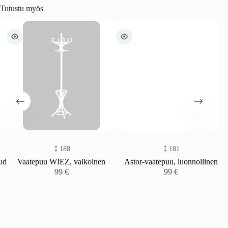
Tutustu myös
188
181
d
Vaatepuu WIEZ, valkoinen
Astor-vaatepuu, luonnollinen
99
€
99
€