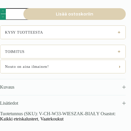
Vaateripustin
Lisää ostoskoriin
WIEZ,
valkoinen
määrä
+
KYSY TUOTTEESTA
+
TOIMITUS
›
Nouto on aina ilmainen!
Kuvaus
Lisätiedot
Tuotetunnus (SKU):
V-CH-W33-WIESZAK-BIAŁY
Osastot:
Kaikki eteiskalusteet
,
Vaatekoukut