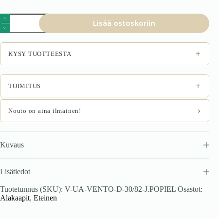
Alakaappi
Lisää ostoskoriin
VENTO
D-
30/82
valkoinen
+
KYSY TUOTTEESTA
määrä
+
TOIMITUS
›
Nouto on aina ilmainen!
Kuvaus
Lisätiedot
Tuotetunnus (SKU):
V-UA-VENTO-D-30/82-J.POPIEL
Osastot:
Alakaapit
,
Eteinen