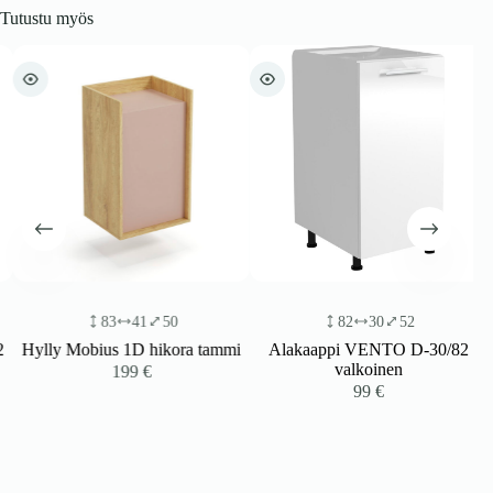
Tutustu myös
83
41
50
82
30
52
Hylly Mobius 1D hikora tammi
Alakaappi VENTO D-30/82
valkoinen
199
€
99
€