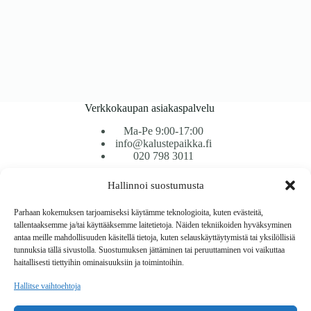
Verkkokaupan asiakaspalvelu
Ma-Pe 9:00-17:00
info@kalustepaikka.fi
020 798 3011
Hallinnoi suostumusta
Tavarantoimitus / Maksutavat
Toimitustavat
Parhaan kokemuksen tarjoamiseksi käytämme teknologioita, kuten evästeitä,
Maksutavat
tallentaaksemme ja/tai käyttääksemme laitetietoja. Näiden tekniikoiden hyväksyminen
Vaihto ja palautus
antaa meille mahdollisuuden käsitellä tietoja, kuten selauskäyttäytymistä tai yksilöllisiä
Reklamaatiot
tunnuksia tällä sivustolla. Suostumuksen jättäminen tai peruuttaminen voi vaikuttaa
haitallisesti tiettyihin ominaisuuksiin ja toimintoihin.
Tietoa
Hallitse vaihtoehtoja
Meistä