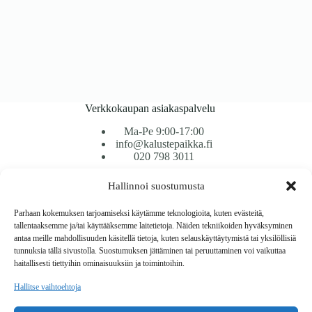
Verkkokaupan asiakaspalvelu
Ma-Pe 9:00-17:00
info@kalustepaikka.fi
020 798 3011
Hallinnoi suostumusta
Tavarantoimitus / Maksutavat
Toimitustavat
Parhaan kokemuksen tarjoamiseksi käytämme teknologioita, kuten evästeitä,
Maksutavat
tallentaaksemme ja/tai käyttääksemme laitetietoja. Näiden tekniikoiden hyväksyminen
Vaihto ja palautus
antaa meille mahdollisuuden käsitellä tietoja, kuten selauskäyttäytymistä tai yksilöllisiä
Reklamaatiot
tunnuksia tällä sivustolla. Suostumuksen jättäminen tai peruuttaminen voi vaikuttaa
haitallisesti tiettyihin ominaisuuksiin ja toimintoihin.
Tietoa
Hallitse vaihtoehtoja
Meistä