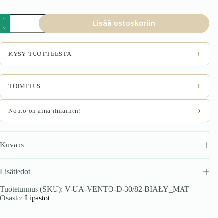
VENTO
Lisää ostoskoriin
D-
30/82
alakaappi,
väri:
+
KYSY TUOTTEESTA
valkoinen/valkoinen
mattapinta
määrä
+
TOIMITUS
›
Nouto on aina ilmainen!
Kuvaus
Lisätiedot
Tuotetunnus (SKU):
V-UA-VENTO-D-30/82-BIAŁY_MAT
Osasto:
Lipastot