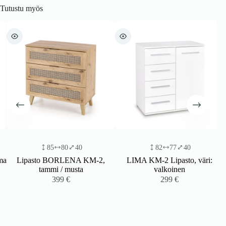
Tutustu myös
85
80
40
82
77
40
a
Lipasto BORLENA KM-2,
LIMA KM-2 Lipasto, väri:
tammi / musta
valkoinen
399
€
299
€