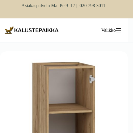
Skip
Asiakaspalvelu Ma–Pe 9–17 |
020 798 3011
to
content
Valikko