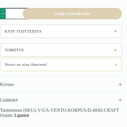
VENTO
Lisää ostoskoriin
D-
40/82
korpus,
alumine
+
KYSY TUOTTEESTA
kapp
käsitöö
tamme
määrä
+
TOIMITUS
›
Nouto on aina ilmainen!
Kuvaus
Lisätiedot
Tuotetunnus (SKU):
V-UA-VENTO-KORPUS-D-40/82-CRAFT
Osasto:
Lipastot