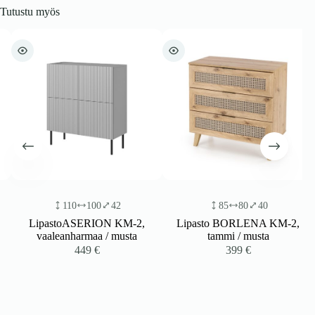
Tutustu myös
110
100
42
85
80
40
LipastoASERION KM-2,
Lipasto BORLENA KM-2,
vaaleanharmaa / musta
tammi / musta
449
€
399
€