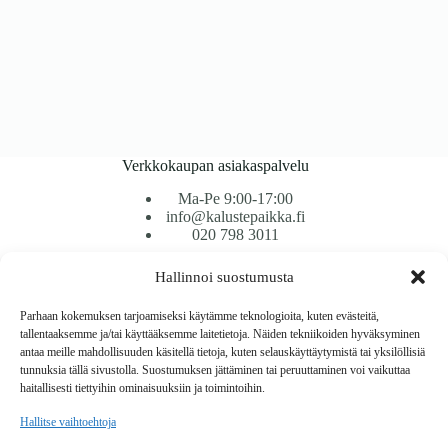
Verkkokaupan asiakaspalvelu
Ma-Pe 9:00-17:00
info@kalustepaikka.fi
020 798 3011
Hallinnoi suostumusta
Tavarantoimitus / Maksutavat
Toimitustavat
Parhaan kokemuksen tarjoamiseksi käytämme teknologioita, kuten evästeitä,
Maksutavat
tallentaaksemme ja/tai käyttääksemme laitetietoja. Näiden tekniikoiden hyväksyminen
Vaihto ja palautus
antaa meille mahdollisuuden käsitellä tietoja, kuten selauskäyttäytymistä tai yksilöllisiä
Reklamaatiot
tunnuksia tällä sivustolla. Suostumuksen jättäminen tai peruuttaminen voi vaikuttaa
haitallisesti tiettyihin ominaisuuksiin ja toimintoihin.
Tietoa
Hallitse vaihtoehtoja
Meistä