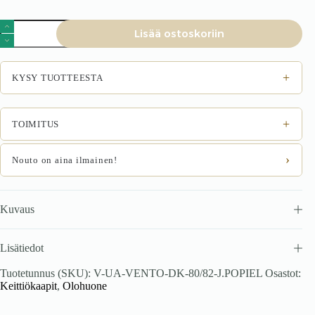
VENTO
Lisää ostoskoriin
DK-
80/82
allaskaappi,
väri:
+
KYSY TUOTTEESTA
valkoinen
/
vaaleanharmaa
määrä
+
TOIMITUS
›
Nouto on aina ilmainen!
Kuvaus
Lisätiedot
Tuotetunnus (SKU):
V-UA-VENTO-DK-80/82-J.POPIEL
Osastot:
Keittiökaapit
,
Olohuone