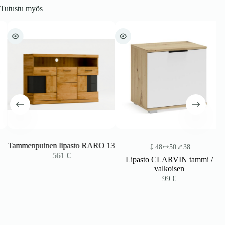
Tutustu myös
Tammenpuinen lipasto RARO 13
48
50
38
561
€
Lipasto CLARVIN tammi /
valkoisen
99
€