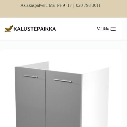
Skip
Asiakaspalvelu Ma–Pe 9–17 |
020 798 3011
to
content
Valikko