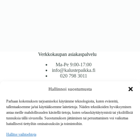
Verkkokaupan asiakaspalvelu
Ma-Pe 9:00-17:00
info@kalustepaikka.fi
020 798 3011
Hallinnoi suostumusta
Tavarantoimitus / Maksutavat
Toimitustavat
Parhaan kokemuksen tarjoamiseksi käytämme teknologioita, kuten evästeitä,
Maksutavat
tallentaaksemme ja/tai käyttääksemme laitetietoja. Näiden tekniikoiden hyväksyminen
Vaihto ja palautus
antaa meille mahdollisuuden käsitellä tietoja, kuten selauskäyttäytymistä tai yksilöllisiä
Reklamaatiot
tunnuksia tällä sivustolla. Suostumuksen jättäminen tai peruuttaminen voi vaikuttaa
haitallisesti tiettyihin ominaisuuksiin ja toimintoihin.
Tietoa
Hallitse vaihtoehtoja