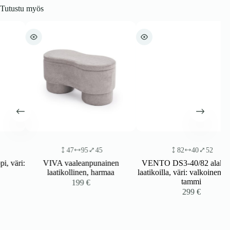
Tutustu myös
47
95
45
82
40
52
ri:
VIVA vaaleanpunainen
VENTO DS3-40/82 alakaappi
laatikollinen, harmaa
laatikoilla, väri: valkoinen/hunaja
tammi
199
€
299
€