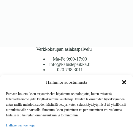
Verkkokaupan asiakaspalvelu
Ma-Pe 9:00-17:00
info@kalustepaikka.fi
020 798 3011
Hallinnoi suostumusta
Tavarantoimitus / Maksutavat
Toimitustavat
Parhaan kokemuksen tarjoamiseksi käytämme teknologioita, kuten evästeitä,
Maksutavat
tallentaaksemme ja/tai käyttääksemme laitetietoja. Näiden tekniikoiden hyväksyminen
Vaihto ja palautus
antaa meille mahdollisuuden käsitellä tietoja, kuten selauskäyttäytymistä tai yksilöllisiä
Reklamaatiot
tunnuksia tällä sivustolla. Suostumuksen jättäminen tai peruuttaminen voi vaikuttaa
haitallisesti tiettyihin ominaisuuksiin ja toimintoihin.
Tietoa
Hallitse vaihtoehtoja
Meistä