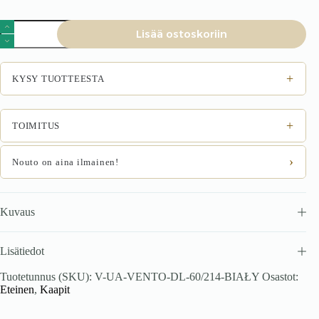
VENTO
Lisää ostoskoriin
DL-
60/214
korkea
kaappi,
+
KYSY TUOTTEESTA
väri:
valkoinen
määrä
+
TOIMITUS
›
Nouto on aina ilmainen!
Kuvaus
Lisätiedot
Tuotetunnus (SKU):
V-UA-VENTO-DL-60/214-BIAŁY
Osastot:
Eteinen
,
Kaapit