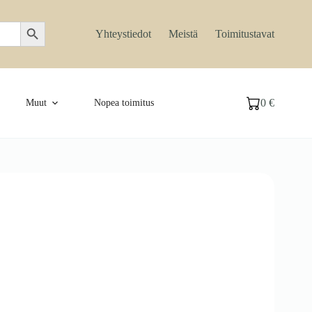
Search Button
Yhteystiedot
Meistä
Toimitustavat
0
€
Muut
Nopea toimitus
Ostoskori