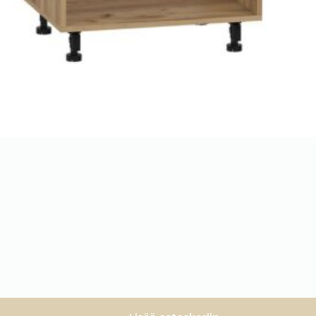
, käsityö tammesta.