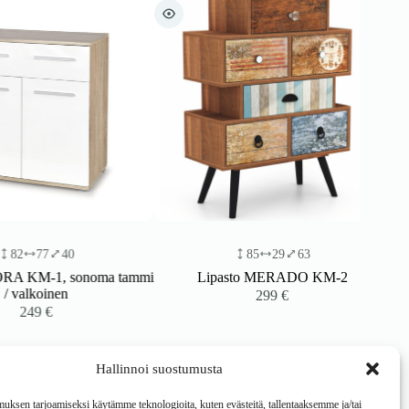
77
40
85
29
63
KM-1, sonoma tammi
Lipasto MERADO KM-2
lkoinen
299
€
249
€
Hallinnoi suostumusta
ksen tarjoamiseksi käytämme teknologioita, kuten evästeitä, tallentaaksemme ja/tai