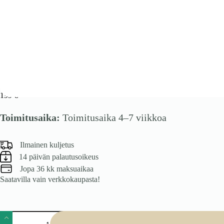
VENTO DL-60/214 korpus, korkea ala-kaappi integroidulle jääkaapille
199
€
Toimitusaika:
Toimitusaika 4–7 viikkoa
Ilmainen kuljetus
14 päivän palautusoikeus
Jopa 36 kk maksuaikaa
Saatavilla vain verkkokaupasta!
VENTO
DL-