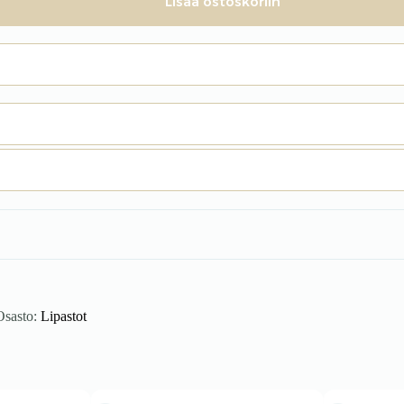
Lisää ostoskoriin
Osasto:
Lipastot