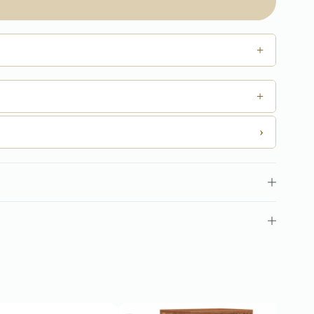
+
+
›