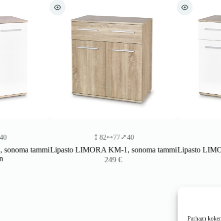
82
77
40
82
oma tammi
Lipasto LIMORA KM-1, sonoma tammi
Lipasto LIMORA 
/ va
249
€
Parhaan kokemu