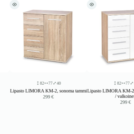
82
77
40
82
77
40
Lipasto LIMORA KM-2, sonoma tammi
Lipasto LIMORA KM-2, son
/ valkoinen
299
€
299
€