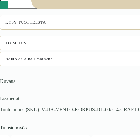
60/214
korpus,
korkea
ala-
KYSY TUOTTEESTA
kaappi
integroidulle
jääkaapille,
käsityö
TOIMITUS
tammesta.
määrä
Nouto on aina ilmainen!
Kuvaus
Lisätiedot
Tuotetunnus (SKU):
V-UA-VENTO-KORPUS-DL-60/214-CRAFT
Tutustu myös