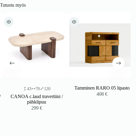
Tutustu myös
Tamminen RARO 05 lipasto
43
70
120
408
€
CANOA c.laud travertiini /
pähklipuu
299
€