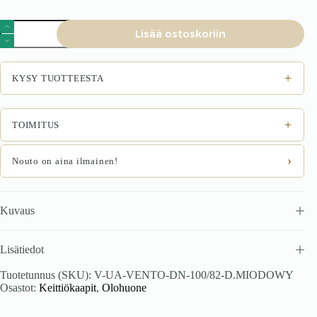
VENTO
Lisää ostoskoriin
DN-
100/82
kulmalokero,
väri:
+
KYSY TUOTTEESTA
valkoinen
/
hunajatiikku
määrä
+
TOIMITUS
›
Nouto on aina ilmainen!
Kuvaus
Lisätiedot
Tuotetunnus (SKU):
V-UA-VENTO-DN-100/82-D.MIODOWY
Osastot:
Keittiökaapit
,
Olohuone