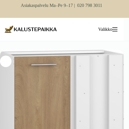
Skip
Asiakaspalvelu Ma–Pe 9–17 |
020 798 3011
to
content
Valikko