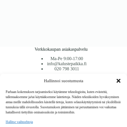
Verkkokaupan asiakaspalvelu
Ma-Pe 9:00-17:00
info@kalustepaikka.fi
020 798 3011
Hallinnoi suostumusta
Tavarantoimitus / Maksutavat
Toimitustavat
Parhaan kokemuksen tarjoamiseksi käytämme teknologioita, kuten evästeitä,
Maksutavat
tallentaaksemme ja/tai käyttääksemme laitetietoja. Näiden tekniikoiden hyväksyminen
Vaihto ja palautus
antaa meille mahdollisuuden käsitellä tietoja, kuten selauskäyttäytymistä tai yksilöllisiä
Reklamaatiot
tunnuksia tällä sivustolla. Suostumuksen jättäminen tai peruuttaminen voi vaikuttaa
haitallisesti tiettyihin ominaisuuksiin ja toimintoihin.
Tietoa
Hallitse vaihtoehtoja