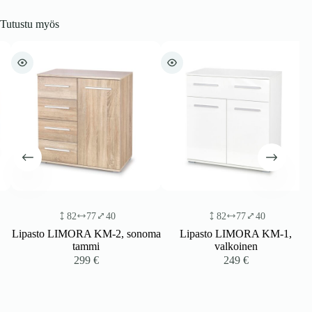
Tutustu myös
82
77
40
82
77
40
Lipasto LIMORA KM-2, sonoma
Lipasto LIMORA KM-1,
tammi
valkoinen
299
€
249
€