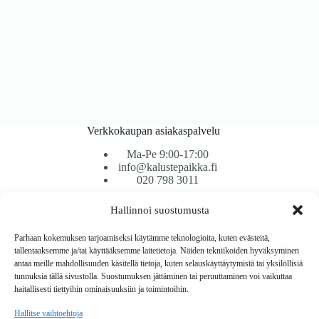
Verkkokaupan asiakaspalvelu
Ma-Pe 9:00-17:00
info@kalustepaikka.fi
020 798 3011
Hallinnoi suostumusta
Tavarantoimitus / Maksutavat
Toimitustavat
Parhaan kokemuksen tarjoamiseksi käytämme teknologioita, kuten evästeitä,
Maksutavat
tallentaaksemme ja/tai käyttääksemme laitetietoja. Näiden tekniikoiden hyväksyminen
Vaihto ja palautus
antaa meille mahdollisuuden käsitellä tietoja, kuten selauskäyttäytymistä tai yksilöllisiä
Reklamaatiot
tunnuksia tällä sivustolla. Suostumuksen jättäminen tai peruuttaminen voi vaikuttaa
haitallisesti tiettyihin ominaisuuksiin ja toimintoihin.
Tietoa
Hallitse vaihtoehtoja