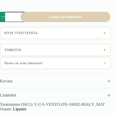
VENTO
Lisää ostoskoriin
DN-
100/82
kulmavirta
kaappi,
+
KYSY TUOTTEESTA
väri:
valkoinen
/
valkoinen
+
TOIMITUS
mattapinta
määrä
›
Nouto on aina ilmainen!
Kuvaus
Lisätiedot
Tuotetunnus (SKU):
V-UA-VENTO-DN-100/82-BIAŁY_MAT
Osasto:
Lipastot