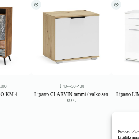
48
50
38
82
M-4
Lipasto CLARVIN tammi / valkoisen
Lipasto LIMOR
99
€
Parhaan kokemu
käyttääksemme 