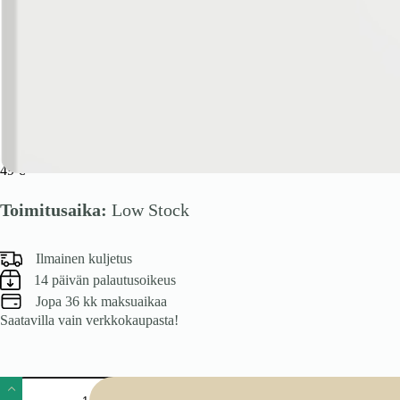
VENTO DZ-72/31 kaapin päätypaneeli, väri: valkoinen matta
49
€
Toimitusaika:
Low Stock
Ilmainen kuljetus
14 päivän palautusoikeus
Jopa 36 kk maksuaikaa
Saatavilla vain verkkokaupasta!
VENTO
DZ-