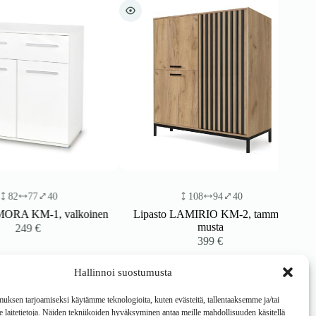
77
40
108
94
40
A KM-1, valkoinen
Lipasto LAMIRIO KM-2, tammi /
musta
249
€
399
€
Hallinnoi suostumusta
ksen tarjoamiseksi käytämme teknologioita, kuten evästeitä, tallentaaksemme ja/tai
laitetietoja. Näiden tekniikoiden hyväksyminen antaa meille mahdollisuuden käsitellä