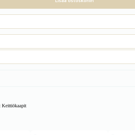
Lisää ostoskoriin
:
Keittiökaapit