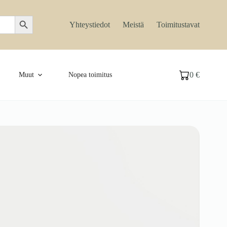
Search Button
Yhteystiedot
Meistä
Toimitustavat
0
€
Muut
Nopea toimitus
Ostoskori