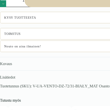
72/31
kaapin
päätypaneeli,
väri:
KYSY TUOTTEESTA
valkoinen
matta
määrä
TOIMITUS
Nouto on aina ilmainen!
Kuvaus
Lisätiedot
Tuotetunnus (SKU):
V-UA-VENTO-DZ-72/31-BIAŁY_MAT
Osasto
Tutustu myös