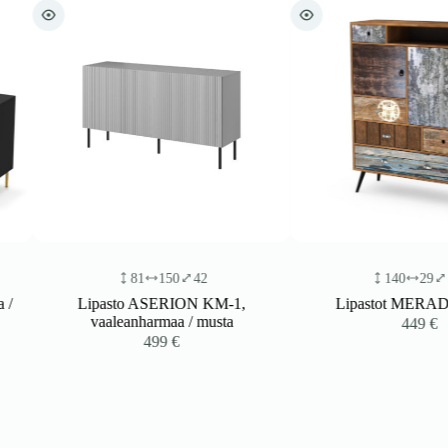
81
150
42
140
29
100
Lipasto ASERION KM-1,
Lipastot MERADO K
vaaleanharmaa / musta
449
€
499
€