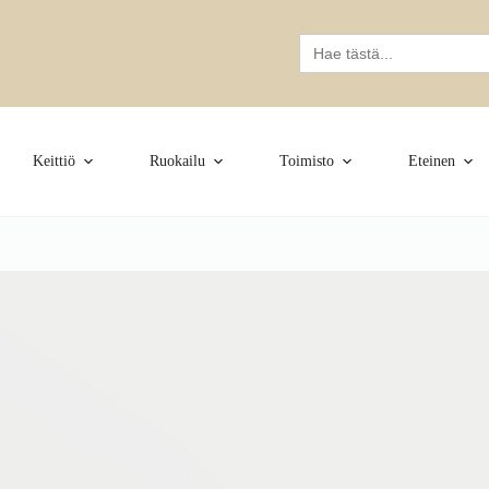
Search
for:
Keittiö
Ruokailu
Toimisto
Eteinen