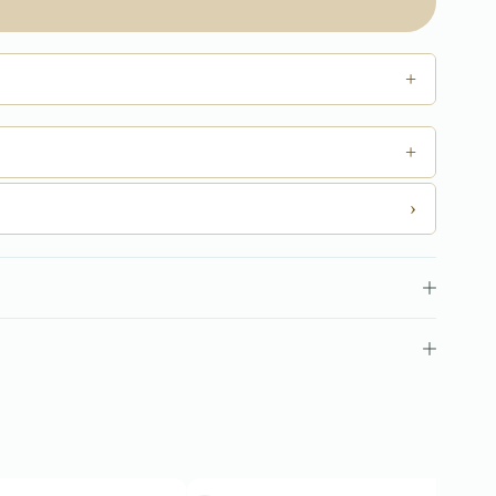
+
+
›