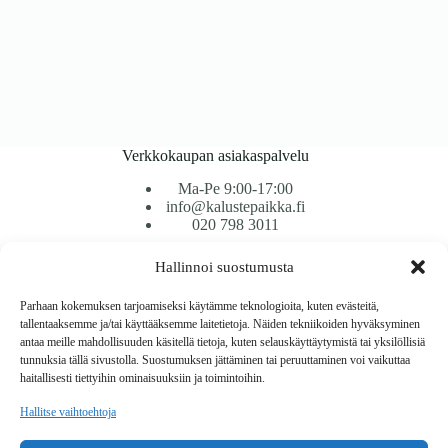
Verkkokaupan asiakaspalvelu
Ma-Pe 9:00-17:00
info@kalustepaikka.fi
020 798 3011
Hallinnoi suostumusta
Tavarantoimitus / Maksutavat
Toimitustavat
Parhaan kokemuksen tarjoamiseksi käytämme teknologioita, kuten evästeitä,
Maksutavat
tallentaaksemme ja/tai käyttääksemme laitetietoja. Näiden tekniikoiden hyväksyminen
Vaihto ja palautus
antaa meille mahdollisuuden käsitellä tietoja, kuten selauskäyttäytymistä tai yksilöllisiä
Reklamaatiot
tunnuksia tällä sivustolla. Suostumuksen jättäminen tai peruuttaminen voi vaikuttaa
haitallisesti tiettyihin ominaisuuksiin ja toimintoihin.
Tietoa
Hallitse vaihtoehtoja
Meistä