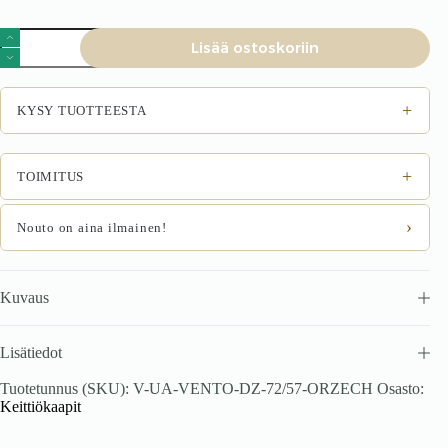
VENTO
Lisää ostoskoriin
DZ-
72/57
kapinurgapaneel,
väri:
+
KYSY TUOTTEESTA
franklinipähkinä
määrä
+
TOIMITUS
›
Nouto on aina ilmainen!
Kuvaus
Lisätiedot
Tuotetunnus (SKU):
V-UA-VENTO-DZ-72/57-ORZECH
Osasto:
Keittiökaapit