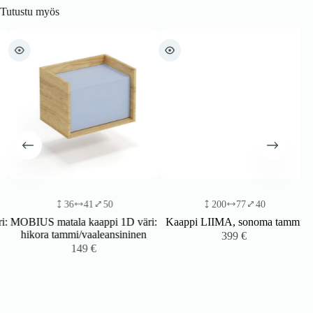
Tutustu myös
36
41
50
200
77
40
:
MOBIUS matala kaappi 1D väri:
Kaappi LIIMA, sonoma tammi
hikora tammi/vaaleansininen
399
€
149
€