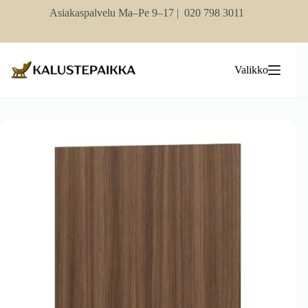
Skip
Asiakaspalvelu Ma–Pe 9–17 |
020 798 3011
to
content
Valikko