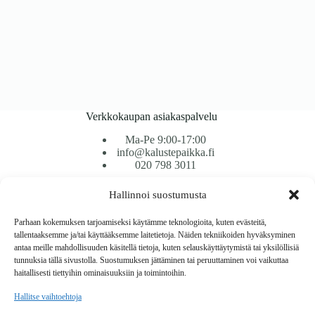
Verkkokaupan asiakaspalvelu
Ma-Pe 9:00-17:00
info@kalustepaikka.fi
020 798 3011
Hallinnoi suostumusta
Tavarantoimitus / Maksutavat
Toimitustavat
Parhaan kokemuksen tarjoamiseksi käytämme teknologioita, kuten evästeitä,
Maksutavat
tallentaaksemme ja/tai käyttääksemme laitetietoja. Näiden tekniikoiden hyväksyminen
Vaihto ja palautus
antaa meille mahdollisuuden käsitellä tietoja, kuten selauskäyttäytymistä tai yksilöllisiä
Reklamaatiot
tunnuksia tällä sivustolla. Suostumuksen jättäminen tai peruuttaminen voi vaikuttaa
haitallisesti tiettyihin ominaisuuksiin ja toimintoihin.
Tietoa
Hallitse vaihtoehtoja
Meistä