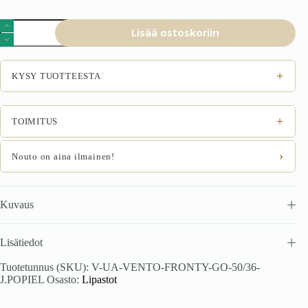
VENTO
Lisää ostoskoriin
GO-
50/36
ees,
väri:
+
KYSY TUOTTEESTA
vaalea
harmaa
korkeakiilto
määrä
+
TOIMITUS
›
Nouto on aina ilmainen!
Kuvaus
Lisätiedot
Tuotetunnus (SKU):
V-UA-VENTO-FRONTY-GO-50/36-
J.POPIEL
Osasto:
Lipastot