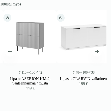
Tutustu myös
110
100
42
48
100
38
LipastoASERION KM-2,
Lipasto CLARVIN valkoinen
vaaleanharmaa / musta
199
€
449
€