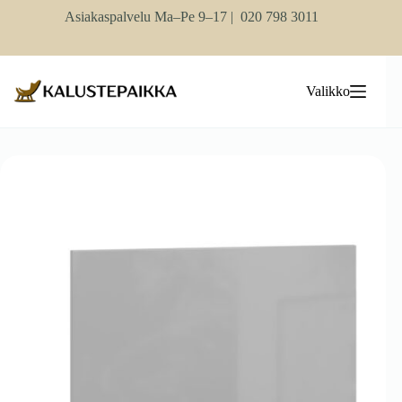
Skip
Asiakaspalvelu Ma–Pe 9–17 |
020 798 3011
to
content
Valikko