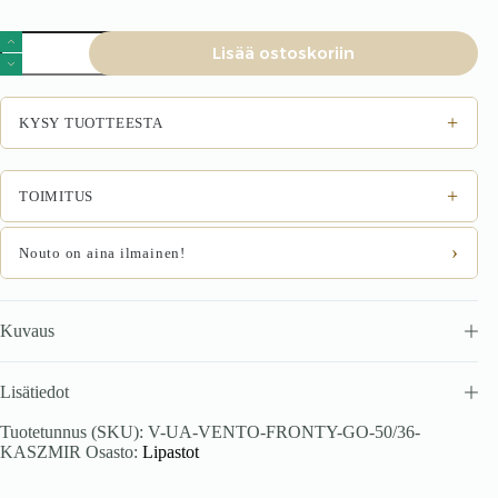
VENTO
Lisää ostoskoriin
GO-
50/36
etupuoli,
väri:
+
KYSY TUOTTEESTA
kashmiiri
määrä
+
TOIMITUS
›
Nouto on aina ilmainen!
Kuvaus
Lisätiedot
Tuotetunnus (SKU):
V-UA-VENTO-FRONTY-GO-50/36-
KASZMIR
Osasto:
Lipastot