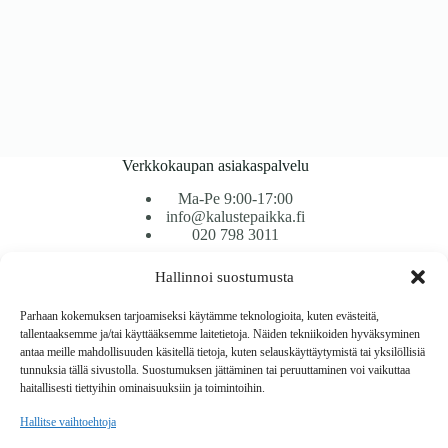
Verkkokaupan asiakaspalvelu
Ma-Pe 9:00-17:00
info@kalustepaikka.fi
020 798 3011
Hallinnoi suostumusta
Tavarantoimitus / Maksutavat
Toimitustavat
Parhaan kokemuksen tarjoamiseksi käytämme teknologioita, kuten evästeitä,
Maksutavat
tallentaaksemme ja/tai käyttääksemme laitetietoja. Näiden tekniikoiden hyväksyminen
Vaihto ja palautus
antaa meille mahdollisuuden käsitellä tietoja, kuten selauskäyttäytymistä tai yksilöllisiä
Reklamaatiot
tunnuksia tällä sivustolla. Suostumuksen jättäminen tai peruuttaminen voi vaikuttaa
haitallisesti tiettyihin ominaisuuksiin ja toimintoihin.
Tietoa
Hallitse vaihtoehtoja
Meistä