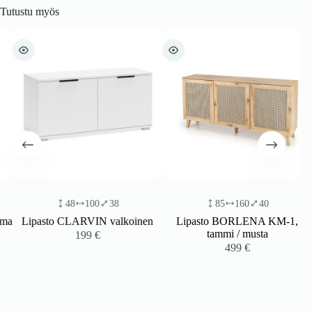
Tutustu myös
48
100
38
85
160
40
a
Lipasto CLARVIN valkoinen
Lipasto BORLENA KM-1,
tammi / musta
199
€
499
€