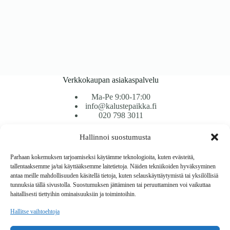
Verkkokaupan asiakaspalvelu
Ma-Pe 9:00-17:00
info@kalustepaikka.fi
020 798 3011
Hallinnoi suostumusta
Tavarantoimitus / Maksutavat
Toimitustavat
Parhaan kokemuksen tarjoamiseksi käytämme teknologioita, kuten evästeitä,
Maksutavat
tallentaaksemme ja/tai käyttääksemme laitetietoja. Näiden tekniikoiden hyväksyminen
Vaihto ja palautus
antaa meille mahdollisuuden käsitellä tietoja, kuten selauskäyttäytymistä tai yksilöllisiä
Reklamaatiot
tunnuksia tällä sivustolla. Suostumuksen jättäminen tai peruuttaminen voi vaikuttaa
haitallisesti tiettyihin ominaisuuksiin ja toimintoihin.
Tietoa
Hallitse vaihtoehtoja
Meistä