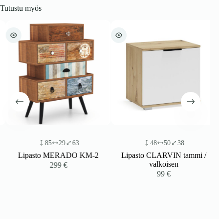
Tutustu myös
85
29
63
48
50
38
Lipasto MERADO KM-2
Lipasto CLARVIN tammi /
valkoisen
299
€
99
€