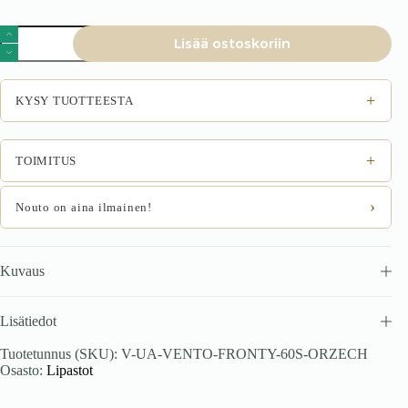
VENTO
Lisää ostoskoriin
GO-
60/36
ees,
väri:
+
KYSY TUOTTEESTA
franklin
pähkel
määrä
+
TOIMITUS
›
Nouto on aina ilmainen!
Kuvaus
Lisätiedot
Tuotetunnus (SKU):
V-UA-VENTO-FRONTY-60S-ORZECH
Osasto:
Lipastot