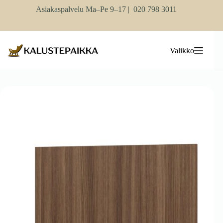
Skip
Asiakaspalvelu Ma–Pe 9–17 |
020 798 3011
to
content
Valikko