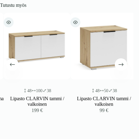
Tutustu myös
48
100
38
48
50
38
a
Lipasto CLARVIN tammi /
Lipasto CLARVIN tammi /
valkoinen
valkoisen
199
€
99
€