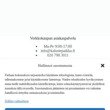
Verkkokaupan asiakaspalvelu
Ma-Pe 9:00-17:00
info@kalustepaikka.fi
020 798 3011
Hallinnoi suostumusta
Tavarantoimitus / Maksutavat
Toimitustavat
Parhaan kokemuksen tarjoamiseksi käytämme teknologioita, kuten evästeitä,
Maksutavat
tallentaaksemme ja/tai käyttääksemme laitetietoja. Näiden tekniikoiden hyväksyminen
Vaihto ja palautus
antaa meille mahdollisuuden käsitellä tietoja, kuten selauskäyttäytymistä tai yksilöllisiä
Reklamaatiot
tunnuksia tällä sivustolla. Suostumuksen jättäminen tai peruuttaminen voi vaikuttaa
haitallisesti tiettyihin ominaisuuksiin ja toimintoihin.
Tietoa
Hallitse vaihtoehtoja
Meistä