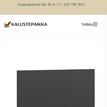
Skip
Asiakaspalvelu Ma–Pe 9–17 |
020 798 3011
to
content
Valikko