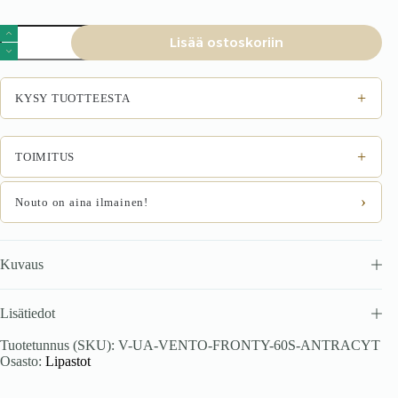
VENTO
Lisää ostoskoriin
GO-
60/36
esimees,
väri:
+
KYSY TUOTTEESTA
antrasiitti
määrä
+
TOIMITUS
›
Nouto on aina ilmainen!
Kuvaus
Lisätiedot
Tuotetunnus (SKU):
V-UA-VENTO-FRONTY-60S-ANTRACYT
Osasto:
Lipastot