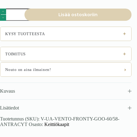
VENTO
Lisää ostoskoriin
GOO-
60/58
etupuoli,
väri:
+
KYSY TUOTTEESTA
antrasiitti
määrä
+
TOIMITUS
›
Nouto on aina ilmainen!
Kuvaus
Lisätiedot
Tuotetunnus (SKU):
V-UA-VENTO-FRONTY-GOO-60/58-
ANTRACYT
Osasto:
Keittiökaapit