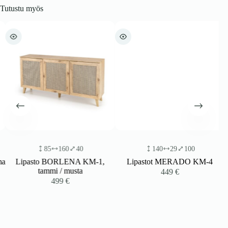
Tutustu myös
85
160
40
140
29
100
a
Lipasto BORLENA KM-1,
Lipastot MERADO KM-4
tammi / musta
449
€
499
€