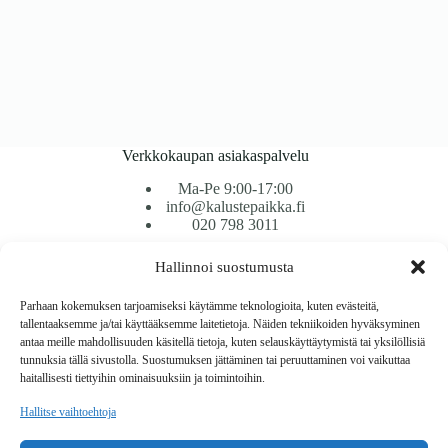
Verkkokaupan asiakaspalvelu
Ma-Pe 9:00-17:00
info@kalustepaikka.fi
020 798 3011
Hallinnoi suostumusta
Tavarantoimitus / Maksutavat
Toimitustavat
Parhaan kokemuksen tarjoamiseksi käytämme teknologioita, kuten evästeitä,
Maksutavat
tallentaaksemme ja/tai käyttääksemme laitetietoja. Näiden tekniikoiden hyväksyminen
Vaihto ja palautus
antaa meille mahdollisuuden käsitellä tietoja, kuten selauskäyttäytymistä tai yksilöllisiä
Reklamaatiot
tunnuksia tällä sivustolla. Suostumuksen jättäminen tai peruuttaminen voi vaikuttaa
haitallisesti tiettyihin ominaisuuksiin ja toimintoihin.
Tietoa
Hallitse vaihtoehtoja
Meistä