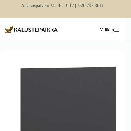
Skip
Asiakaspalvelu Ma–Pe 9–17 |
020 798 3011
to
content
Valikko