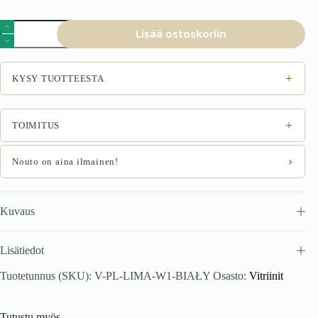
Vitriinikaappi,
Lisää ostoskoriin
valkoinen
määrä
+
KYSY TUOTTEESTA
+
TOIMITUS
›
Nouto on aina ilmainen!
Kuvaus
Lisätiedot
Tuotetunnus (SKU):
V-PL-LIMA-W1-BIAŁY
Osasto:
Vitriinit
Tutustu myös