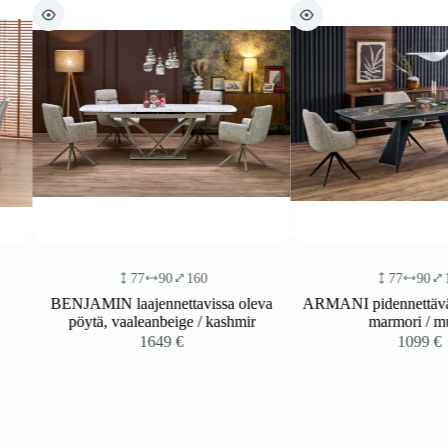
77
90
160
77
90
165
BENJAMIN laajennettavissa oleva
ARMANI pidennettävä pöy
pöytä, vaaleanbeige / kashmir
marmori / musta
1649
€
1099
€