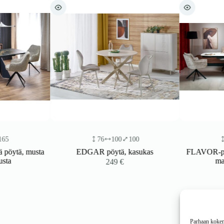
76
100
100
77
tä, musta
EDGAR pöytä, kasukas
FLAVOR-pikendu
marmor
249
€
1
Parhaan kokemu