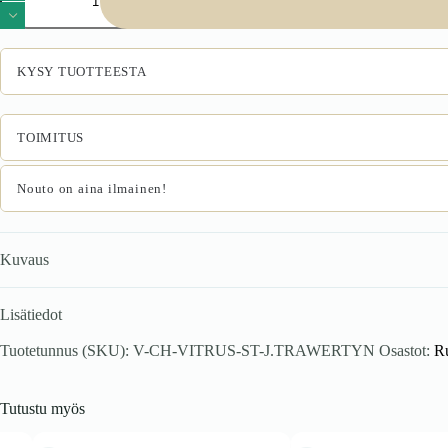
pöytä,
vaaleaa
travertiinia
/
KYSY TUOTTEESTA
musta
määrä
TOIMITUS
Nouto on aina ilmainen!
Kuvaus
Lisätiedot
Tuotetunnus (SKU):
V-CH-VITRUS-ST-J.TRAWERTYN
Osastot:
Ru
Tutustu myös