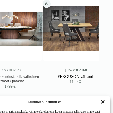
100
200
75
90
160
stabeli, valkoinen
FERGUSON välilaud
i / pähkinä
1149
€
799
€
Hallinnoi suostumusta
ksen tarjoamiseksi käytämme teknologioita, kuten evästeitä, tallentaaksemme ja/tai