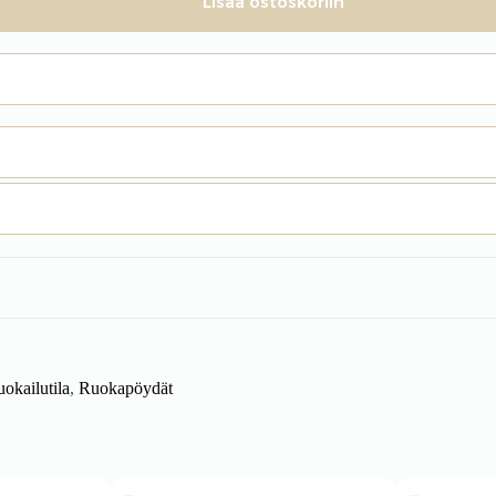
Lisää ostoskoriin
okailutila
,
Ruokapöydät