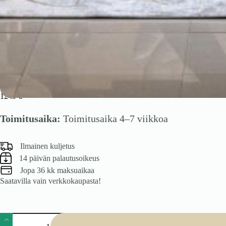
VITRUS pidennettävä pöytä, vaaleaa travertiinia / musta
1249
€
Toimitusaika:
Toimitusaika 4–7 viikkoa
Ilmainen kuljetus
14 päivän palautusoikeus
Jopa 36 kk maksuaikaa
Saatavilla vain verkkokaupasta!
VITRUS
pidennettävä