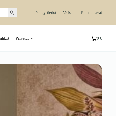
Search Button
Yhteystiedot
Meistä
Toimitustavat
likot
Palvelut
0
€
Ostoskori