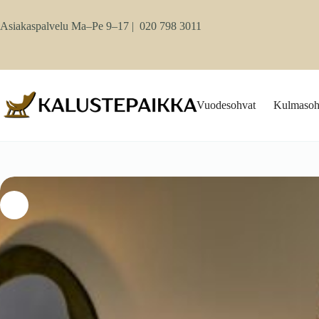
Skip
to
Asiakaspalvelu Ma–Pe 9–17 |
020 798 3011
content
Vuodesohvat
Kulmasoh