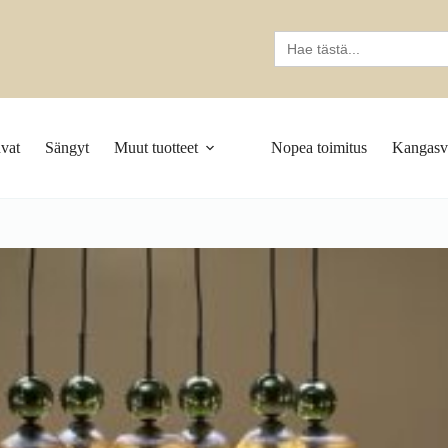
Search
for:
vat
Sängyt
Muut tuotteet
Nopea toimitus
Kangasva