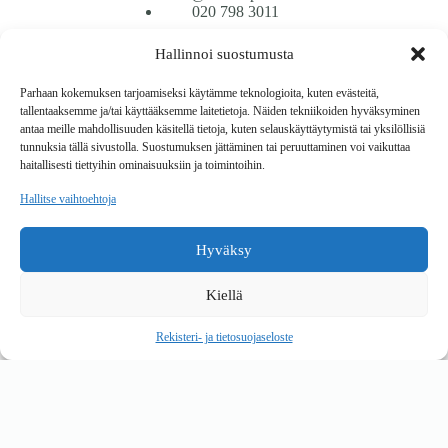
020 798 3011
Hallinnoi suostumusta
Tavarantoimitus / Maksutavat
Toimitustavat
Parhaan kokemuksen tarjoamiseksi käytämme teknologioita, kuten evästeitä,
Maksutavat
tallentaaksemme ja/tai käyttääksemme laitetietoja. Näiden tekniikoiden hyväksyminen
Vaihto ja palautus
antaa meille mahdollisuuden käsitellä tietoja, kuten selauskäyttäytymistä tai yksilöllisiä
Reklamaatiot
tunnuksia tällä sivustolla. Suostumuksen jättäminen tai peruuttaminen voi vaikuttaa
haitallisesti tiettyihin ominaisuuksiin ja toimintoihin.
Tietoa
Hallitse vaihtoehtoja
Meistä
Rekisteri- ja tietosuojaseloste
Hyväksy
Copyright © 2026 Kalustepaikka
Kiellä
Verkkokauppa
Verkkokumppani Gramet
Rekisteri- ja tietosuojaseloste
Ostoskori