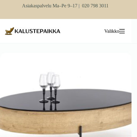
Skip
Asiakaspalvelu Ma–Pe 9–17 |
020 798 3011
to
content
Valikko