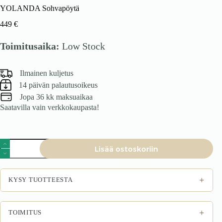
YOLANDA Sohvapöytä
449
€
Toimitusaika:
Low Stock
Ilmainen kuljetus
14 päivän palautusoikeus
Jopa 36 kk maksuaikaa
Saatavilla vain verkkokaupasta!
YOLANDA
Lisää ostoskoriin
Sohvapöytä
määrä
+
KYSY TUOTTEESTA
+
TOIMITUS