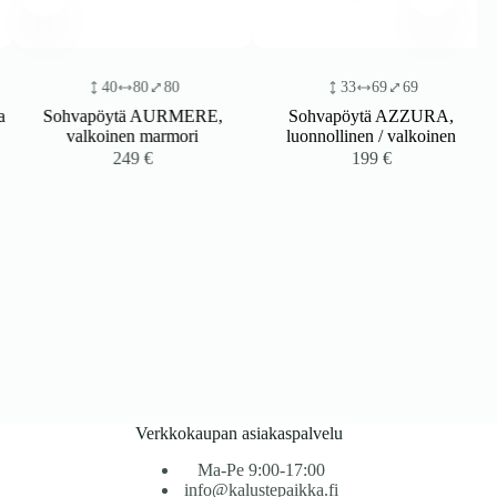
40
80
80
33
69
69
Sohvapöytä AURMERE,
Sohvapöytä AZZURA,
valkoinen marmori
luonnollinen / valkoinen
249
€
199
€
Verkkokaupan asiakaspalvelu
Ma-Pe 9:00-17:00
info@kalustepaikka.fi