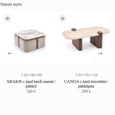
Tutustu myös
45
90
90
43
70
120
ARAKIS c.laud beeži marmi /
CANOA c.laud travertiini /
pähkel
pähklipuu
549
€
299
€