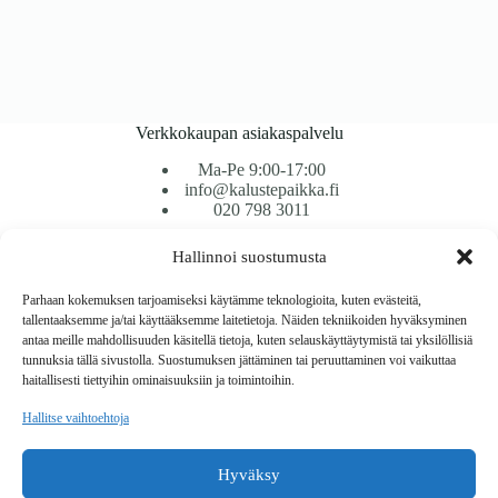
Verkkokaupan asiakaspalvelu
Ma-Pe 9:00-17:00
info@kalustepaikka.fi
020 798 3011
Hallinnoi suostumusta
Tavarantoimitus / Maksutavat
Toimitustavat
Parhaan kokemuksen tarjoamiseksi käytämme teknologioita, kuten evästeitä,
Maksutavat
tallentaaksemme ja/tai käyttääksemme laitetietoja. Näiden tekniikoiden hyväksyminen
Vaihto ja palautus
antaa meille mahdollisuuden käsitellä tietoja, kuten selauskäyttäytymistä tai yksilöllisiä
Reklamaatiot
tunnuksia tällä sivustolla. Suostumuksen jättäminen tai peruuttaminen voi vaikuttaa
haitallisesti tiettyihin ominaisuuksiin ja toimintoihin.
Tietoa
Hallitse vaihtoehtoja
Meistä
Rekisteri- ja tietosuojaseloste
Hyväksy
Copyright © 2026 Kalustepaikka