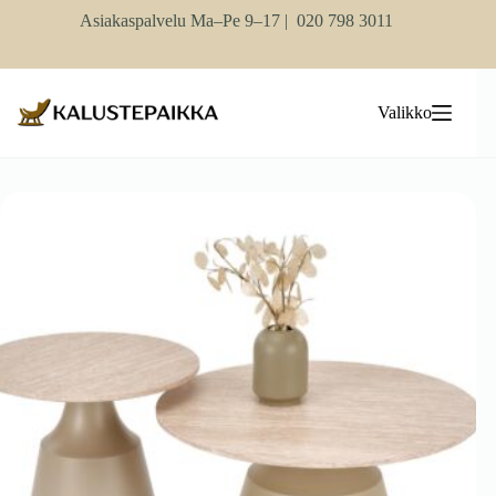
Skip
Asiakaspalvelu Ma–Pe 9–17 |
020 798 3011
to
content
Valikko