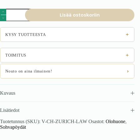
ZURICH
Lisää ostoskoriin
2
tk
laua
komplekt
+
KYSY TUOTTEESTA
travertiin
/
kasemir
määrä
+
TOIMITUS
›
Nouto on aina ilmainen!
Kuvaus
Lisätiedot
Tuotetunnus (SKU):
V-CH-ZURICH-LAW
Osastot:
Olohuone
,
Sohvapöydät