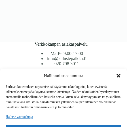
Verkkokaupan asiakaspalvelu
Ma-Pe 9:00-17:00
info@kalustepaikka.fi
020 798 3011
Hallinnoi suostumusta
Tavarantoimitus / Maksutavat
Toimitustavat
Parhaan kokemuksen tarjoamiseksi käytämme teknologioita, kuten evästeitä,
Maksutavat
tallentaaksemme ja/tai käyttääksemme laitetietoja. Näiden tekniikoiden hyväksyminen
Vaihto ja palautus
antaa meille mahdollisuuden käsitellä tietoja, kuten selauskäyttäytymistä tai yksilöllisiä
Reklamaatiot
tunnuksia tällä sivustolla. Suostumuksen jättäminen tai peruuttaminen voi vaikuttaa
haitallisesti tiettyihin ominaisuuksiin ja toimintoihin.
Tietoa
Hallitse vaihtoehtoja
Meistä