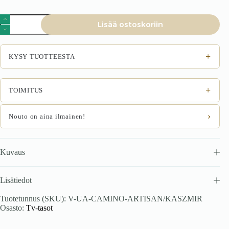
CAMINO
Lisää ostoskoriin
Nojatuoli
kalustesarja
määrä
+
KYSY TUOTTEESTA
+
TOIMITUS
›
Nouto on aina ilmainen!
Kuvaus
Lisätiedot
Tuotetunnus (SKU):
V-UA-CAMINO-ARTISAN/KASZMIR
Osasto:
Tv-tasot