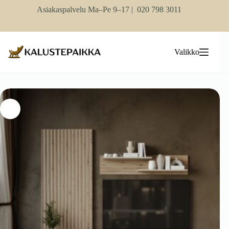
Skip
Asiakaspalvelu Ma–Pe 9–17 |
020 798 3011
to
content
Valikko