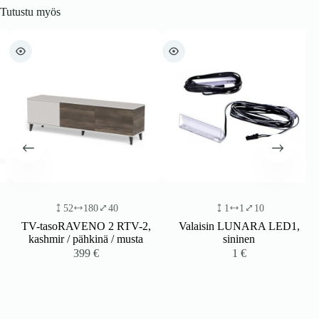
Tutustu myös
52
180
40
1
1
10
TV-tasoRAVENO 2 RTV-2,
Valaisin LUNARA LED1,
kashmir / pähkinä / musta
sininen
399
€
1
€