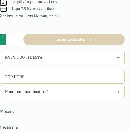
14 päivän palautusoikeus
Jopa 36 kk maksuaikaa
Saatavilla vain verkkokaupasta!
Ruokatuoli
Lisää ostoskoriin
K496
harmaa
määrä
+
KYSY TUOTTEESTA
+
TOIMITUS
›
Nouto on aina ilmainen!
Kuvaus
Lisätiedot