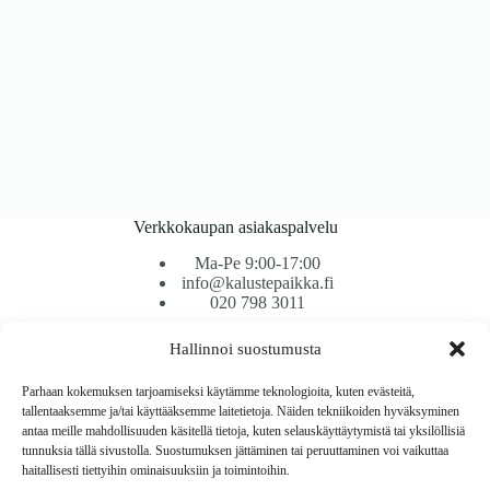
Verkkokaupan asiakaspalvelu
Ma-Pe 9:00-17:00
info@kalustepaikka.fi
020 798 3011
Hallinnoi suostumusta
Tavarantoimitus / Maksutavat
Toimitustavat
Parhaan kokemuksen tarjoamiseksi käytämme teknologioita, kuten evästeitä,
Maksutavat
tallentaaksemme ja/tai käyttääksemme laitetietoja. Näiden tekniikoiden hyväksyminen
Vaihto ja palautus
antaa meille mahdollisuuden käsitellä tietoja, kuten selauskäyttäytymistä tai yksilöllisiä
Reklamaatiot
tunnuksia tällä sivustolla. Suostumuksen jättäminen tai peruuttaminen voi vaikuttaa
haitallisesti tiettyihin ominaisuuksiin ja toimintoihin.