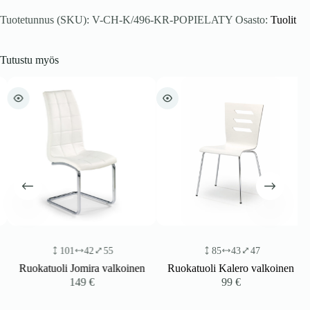
Tuotetunnus (SKU):
V-CH-K/496-KR-POPIELATY
Osasto:
Tuolit
Tutustu myös
101
42
55
85
43
47
Ruokatuoli Jomira valkoinen
Ruokatuoli Kalero valkoinen
149
€
99
€