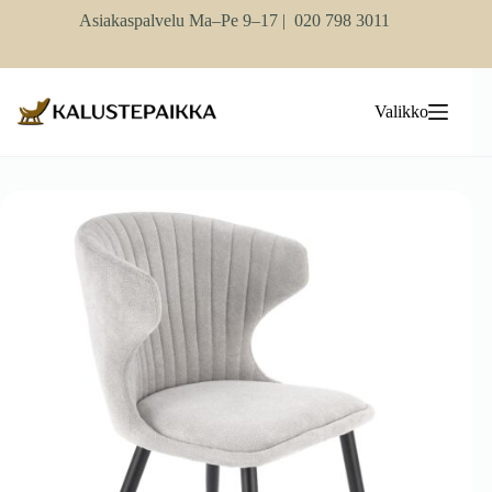
Skip
Asiakaspalvelu Ma–Pe 9–17 |
020 798 3011
to
content
Valikko