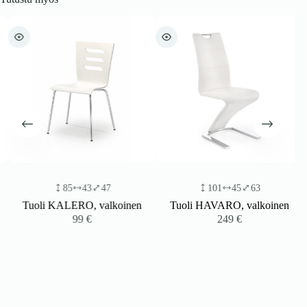
85
43
47
101
45
63
Tuoli KALERO, valkoinen
Tuoli HAVARO, valkoinen
99
€
249
€