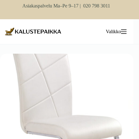
Skip
Asiakaspalvelu Ma–Pe 9–17 |
020 798 3011
to
content
Valikko