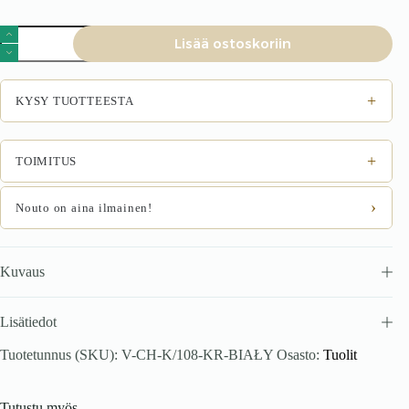
Tuoli
Lisää ostoskoriin
Palden,
valkoinen
määrä
+
KYSY TUOTTEESTA
+
TOIMITUS
›
Nouto on aina ilmainen!
Kuvaus
Lisätiedot
Tuotetunnus (SKU):
V-CH-K/108-KR-BIAŁY
Osasto:
Tuolit
Tutustu myös