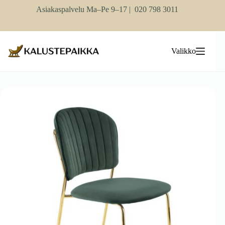
Skip
Asiakaspalvelu Ma–Pe 9–17 |
020 798 3011
to
content
Valikko