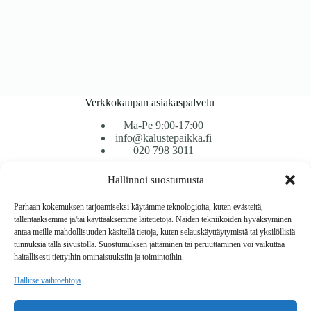
Verkkokaupan asiakaspalvelu
Ma-Pe 9:00-17:00
info@kalustepaikka.fi
020 798 3011
Hallinnoi suostumusta
Tavarantoimitus / Maksutavat
Toimitustavat
Parhaan kokemuksen tarjoamiseksi käytämme teknologioita, kuten evästeitä,
Maksutavat
tallentaaksemme ja/tai käyttääksemme laitetietoja. Näiden tekniikoiden hyväksyminen
Vaihto ja palautus
antaa meille mahdollisuuden käsitellä tietoja, kuten selauskäyttäytymistä tai yksilöllisiä
Reklamaatiot
tunnuksia tällä sivustolla. Suostumuksen jättäminen tai peruuttaminen voi vaikuttaa
haitallisesti tiettyihin ominaisuuksiin ja toimintoihin.
Tietoa
Hallitse vaihtoehtoja
Meistä
Rekisteri- ja tietosuojaseloste