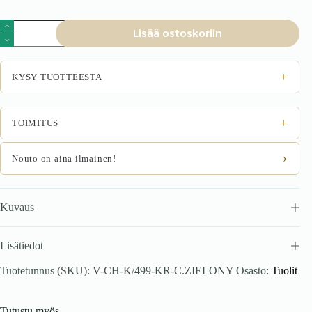
K499
Lisää ostoskoriin
tuoli,
väri:
tummanvihreä
määrä
+
KYSY TUOTTEESTA
+
TOIMITUS
›
Nouto on aina ilmainen!
Kuvaus
Lisätiedot
Tuotetunnus (SKU):
V-CH-K/499-KR-C.ZIELONY
Osasto:
Tuolit
Tutustu myös