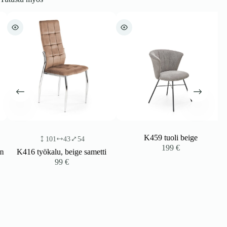
K459 tuoli beige
101
43
54
199
€
K416 työkalu, beige sametti
99
€