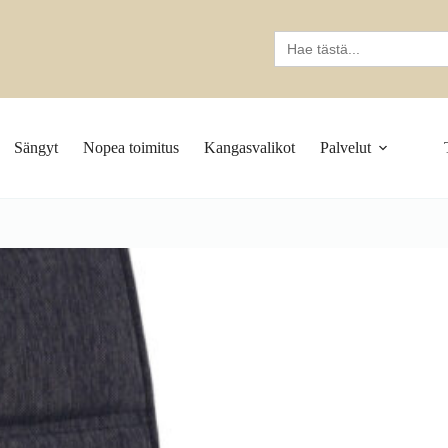
Search
for:
Sängyt
Nopea toimitus
Kangasvalikot
Palvelut