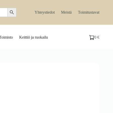
Search Button
Yhteystiedot
Meistä
Toimitustavat
Toimisto
Keittiö ja ruokailu
0
€
Ostoskori