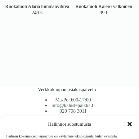
Ruokatuoli Alaria tummanvihreä
Ruokatuoli Kalero valkoinen
249
€
99
€
Verkkokaupan asiakaspalvelu
Ma-Pe 9:00-17:00
info@kalustepaikka.fi
020 798 3011
Hallinnoi suostumusta
Tavarantoimitus / Maksutavat
Toimitustavat
Parhaan kokemuksen tarjoamiseksi käytämme teknologioita, kuten evästeitä,