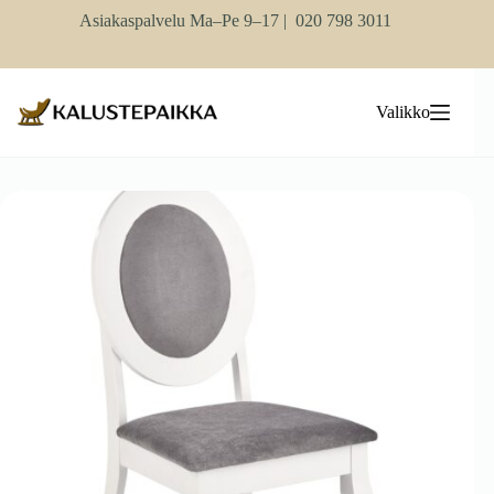
Skip
Asiakaspalvelu Ma–Pe 9–17 |
020 798 3011
to
content
Valikko