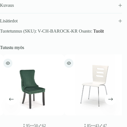
Kuvaus
Lisätiedot
Tuotetunnus (SKU):
V-CH-BAROCK-KR
Osasto:
Tuolit
Tutustu myös
95
50
62
85
43
47