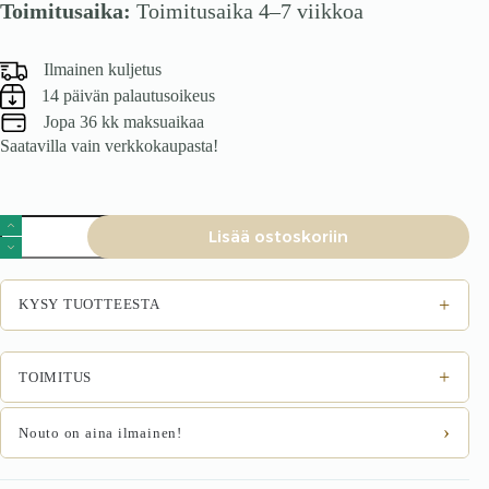
Toimitusaika:
Toimitusaika 4–7 viikkoa
Ilmainen kuljetus
14 päivän palautusoikeus
Jopa 36 kk maksuaikaa
Saatavilla vain verkkokaupasta!
Ruokatuoli
Lisää ostoskoriin
Alario
valkoinen
määrä
+
KYSY TUOTTEESTA
+
TOIMITUS
›
Nouto on aina ilmainen!