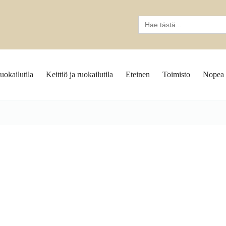
Search
for:
uokailutila
Keittiö ja ruokailutila
Eteinen
Toimisto
Nopea 