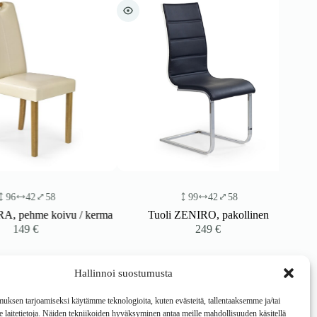
42
58
99
42
58
ehme koivu / kerma
Tuoli ZENIRO, pakollinen
49
€
249
€
Hallinnoi suostumusta
ksen tarjoamiseksi käytämme teknologioita, kuten evästeitä, tallentaaksemme ja/tai
laitetietoja. Näiden tekniikoiden hyväksyminen antaa meille mahdollisuuden käsitellä