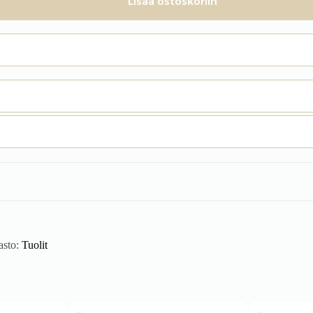
Lisää ostoskoriin
asto:
Tuolit