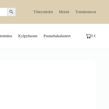
Search Button
Yhteystiedot
Meistä
Toimitustavat
toimitus
Kylpyhuone
Puutarhakalusteet
0
€
Ostoskori