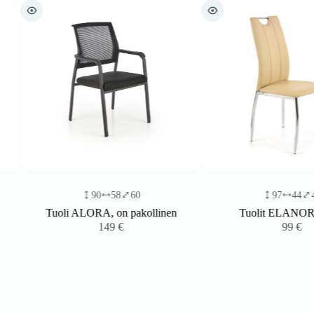
90
58
60
97
44
41
Tuoli ALORA, on pakollinen
Tuolit ELANOR, bei
149
€
99
€