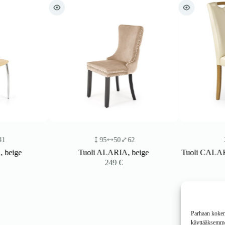
95
50
62
96
ge
Tuoli ALARIA, beige
Tuoli CALARA, p
249
€
1
Parhaan kokemu
käyttääksemme 