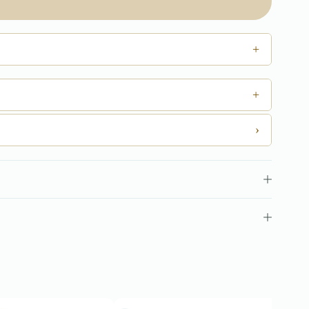
+
+
›