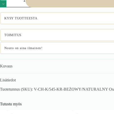
beigen
/
luonnollinen
määrä
KYSY TUOTTEESTA
TOIMITUS
Nouto on aina ilmainen!
Kuvaus
Lisätiedot
Tuotetunnus (SKU):
V-CH-K/545-KR-BEŻOWY/NATURALNY
Os
Tutustu myös