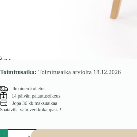
K545 työkalu, beigen / luonnollinen
249
€
Toimitusaika:
Toimitusaika arviolta 18.12.2026
Ilmainen kuljetus
14 päivän palautusoikeus
Jopa 36 kk maksuaikaa
Saatavilla vain verkkokaupasta!
K545
työkalu,