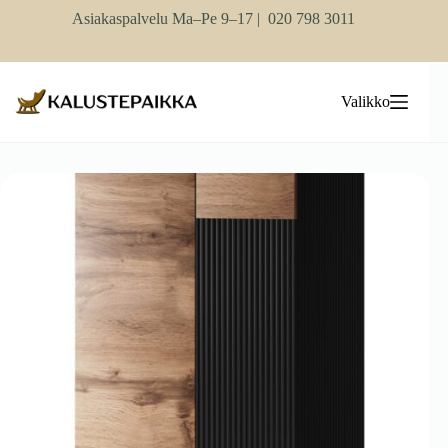
Skip
Asiakaspalvelu Ma–Pe 9–17 |
020 798 3011
to
content
Valikko