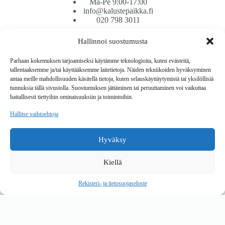
Ma-Pe 9:00-17:00
info@kalustepaikka.fi
020 798 3011
Hallinnoi suostumusta
Tavarantoimitus / Maksutavat
Toimitustavat
Parhaan kokemuksen tarjoamiseksi käytämme teknologioita, kuten evästeitä,
Maksutavat
tallentaaksemme ja/tai käyttääksemme laitetietoja. Näiden tekniikoiden hyväksyminen
Vaihto ja palautus
antaa meille mahdollisuuden käsitellä tietoja, kuten selauskäyttäytymistä tai yksilöllisiä
Reklamaatiot
tunnuksia tällä sivustolla. Suostumuksen jättäminen tai peruuttaminen voi vaikuttaa
haitallisesti tiettyihin ominaisuuksiin ja toimintoihin.
Tietoa
Hallitse vaihtoehtoja
Meistä
Rekisteri- ja tietosuojaseloste
Hyväksy
Copyright © 2026 Kalustepaikka
Kiellä
Verkkokauppa
Verkkokumppani Gramet
Rekisteri- ja tietosuojaseloste
Ostoskori