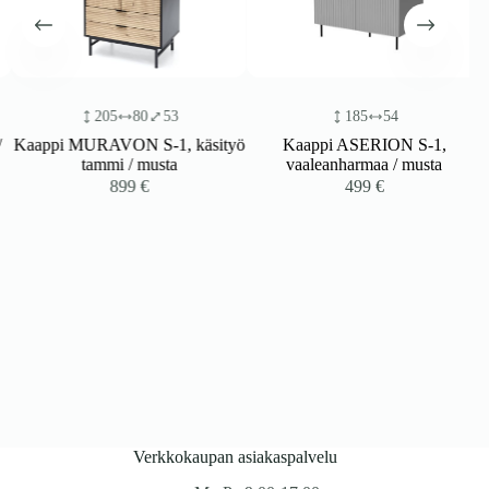
205
80
53
185
54
Kaappi MURAVON S-1, käsityö
Kaappi ASERION S-1,
tammi / musta
vaaleanharmaa / musta
899
€
499
€
Verkkokaupan asiakaspalvelu