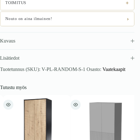
+
TOIMITUS
›
Nouto on aina ilmainen!
Kuvaus
Lisätiedot
Tuotetunnus (SKU):
V-PL-RANDOM-S-1
Osasto:
Vaatekaapit
Tutustu myös