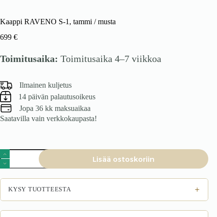
Kaappi RAVENO S-1, tammi / musta
699
€
Toimitusaika:
Toimitusaika 4–7 viikkoa
Ilmainen kuljetus
14 päivän palautusoikeus
Jopa 36 kk maksuaikaa
Saatavilla vain verkkokaupasta!
Kaappi
Lisää ostoskoriin
RAVENO
S-
1,
tammi
+
KYSY TUOTTEESTA
/
musta
määrä