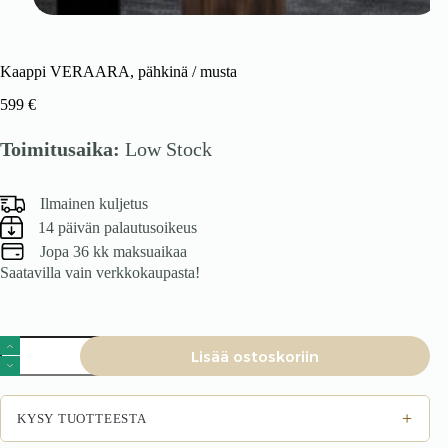
Kaappi VERAARA, pähkinä / musta
599
€
Toimitusaika:
Low Stock
Ilmainen kuljetus
14 päivän palautusoikeus
Jopa 36 kk maksuaikaa
Saatavilla vain verkkokaupasta!
Kaappi
Lisää ostoskoriin
VERAARA,
pähkinä
/
musta
+
KYSY TUOTTEESTA
määrä