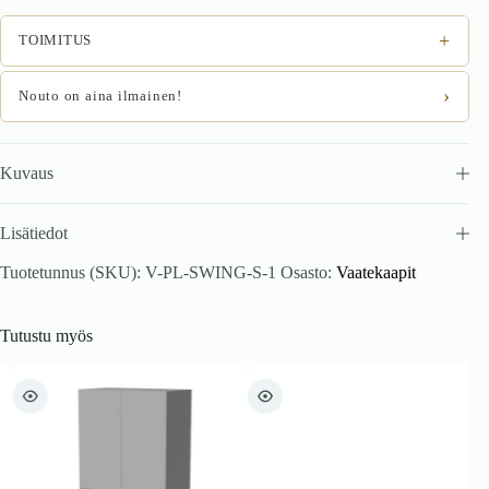
+
TOIMITUS
›
Nouto on aina ilmainen!
Kuvaus
Lisätiedot
Tuotetunnus (SKU):
V-PL-SWING-S-1
Osasto:
Vaatekaapit
Tutustu myös