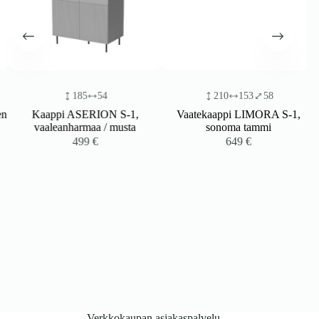
185
54
210
153
58
Kaappi ASERION S-1,
Vaatekaappi LIMORA S-1,
vaaleanharmaa / musta
sonoma tammi
499
€
649
€
Verkkokaupan asiakaspalvelu