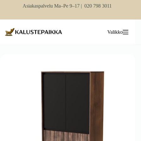
Skip
Asiakaspalvelu Ma–Pe 9–17 |
020 798 3011
to
content
Valikko