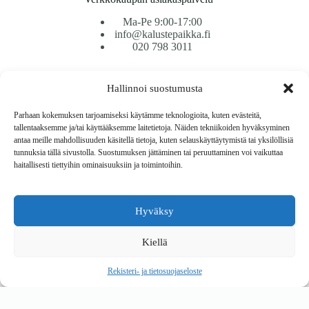
Ma-Pe 9:00-17:00
info@kalustepaikka.fi
020 798 3011
Tavarantoimitus / Maksutavat
Hallinnoi suostumusta
Toimitustavat
Maksutavat
Parhaan kokemuksen tarjoamiseksi käytämme teknologioita, kuten evästeitä,
Vaihto ja palautus
tallentaaksemme ja/tai käyttääksemme laitetietoja. Näiden tekniikoiden hyväksyminen
Reklamaatiot
antaa meille mahdollisuuden käsitellä tietoja, kuten selauskäyttäytymistä tai yksilöllisiä
tunnuksia tällä sivustolla. Suostumuksen jättäminen tai peruuttaminen voi vaikuttaa
haitallisesti tiettyihin ominaisuuksiin ja toimintoihin.
Tietoa
Meistä
Rekisteri- ja tietosuojaseloste
Hyväksy
Copyright © 2026 Kalustepaikka
Kiellä
Verkkokauppa
Verkkokumppani Gramet
Rekisteri- ja tietosuojaseloste
Ostoskori