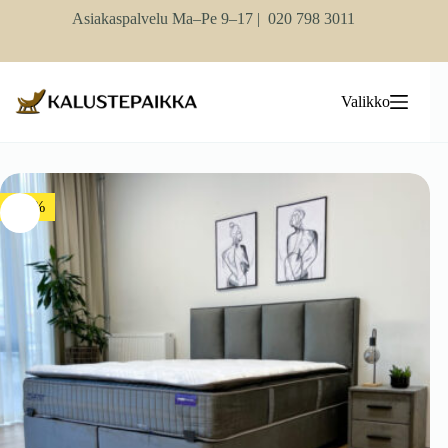
Skip
Asiakaspalvelu Ma–Pe 9–17 |
020 798 3011
to
content
Valikko
-10%