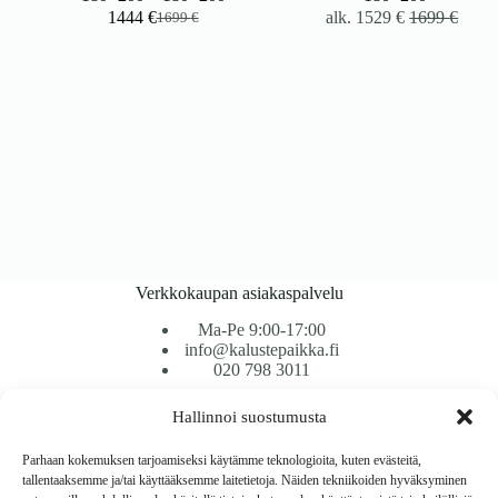
1444
€
alk.
1529
€
1699
€
1699
€
Alkuperäinen
Nykyinen
hinta
hinta
oli:
on:
1699 €.
1444 €.
Verkkokaupan asiakaspalvelu
Ma-Pe 9:00-17:00
info@kalustepaikka.fi
020 798 3011
Hallinnoi suostumusta
Tavarantoimitus / Maksutavat
Toimitustavat
Parhaan kokemuksen tarjoamiseksi käytämme teknologioita, kuten evästeitä,
Maksutavat
tallentaaksemme ja/tai käyttääksemme laitetietoja. Näiden tekniikoiden hyväksyminen
Vaihto ja palautus