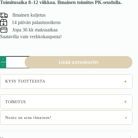
Toimitusaika 8–12 viikkoa. Ilmainen toimitus PK-seudulla.
oli:
on:
1699 €.
1529 €.
Ilmainen kuljetus
14 päivän palautusoikeus
Jopa 36 kk maksuaikaa
Saatavilla vain verkkokaupasta!
Kontinentaalsänky
Lisää ostoskoriin
Comfort
Pad
180x200
määrä
+
KYSY TUOTTEESTA
+
TOIMITUS
›
Nouto on aina ilmainen!