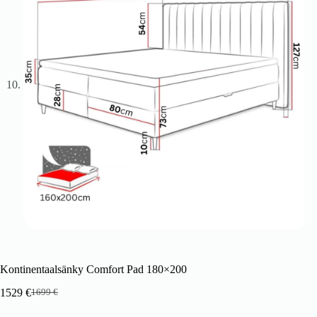
Kontinentaalsänky Comfort Pad 180×200
1529
€
1699
€
Alkuperäinen
Nykyinen
hinta
hinta