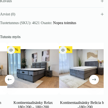
Kuvaus
Arviot (0)
Tuotetunnus (SKU):
4621
Osasto:
Nopea toimitus
Tutustu myös
-15%
-10%
Kontinentaalisänky Relax
Kontinentaalisänky Belicia beige
180×200 – 180×200
-180×200