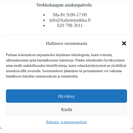
Verkkokaupan asiakaspalvelu
Ma-Pe 9:00-17:00
info@kalustepaikka.fi
020 798 3011
Tavarantoimitus / Maksutavat
Hallinnoi suostumusta
Toimitustavat
Maksutavat
Parhaan kokemuksen tarjoamiseksi käytämme teknologioita, kuten evästeitä,
Vaihto ja palautus
tallentaaksemme ja/tai käyttääksemme laitetietoja. Näiden tekniikoiden hyväksyminen
Reklamaatiot
antaa meille mahdollisuuden käsitellä tietoja, kuten selauskäyttäytymistä tai yksilöllisiä
tunnuksia tällä sivustolla. Suostumuksen jättäminen tai peruuttaminen voi vaikuttaa
haitallisesti tiettyihin ominaisuuksiin ja toimintoihin.
Tietoa
Meistä
Rekisteri- ja tietosuojaseloste
Hyväksy
Copyright © 2026 Kalustepaikka
Kiellä
Verkkokauppa
Verkkokumppani Gramet
Rekisteri- ja tietosuojaseloste
Ostoskori