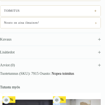
+
TOIMITUS
›
Nouto on aina ilmainen!
Kuvaus
Lisätiedot
Arviot (0)
Tuotetunnus (SKU):
7915
Osasto:
Nopea toimitus
Tutustu myös
-10%
-10%