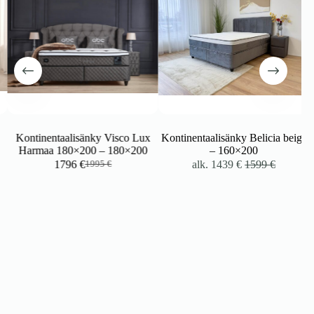
Kontinentaalisänky Visco Lux
Kontinentaalisänky Belicia beige
Harmaa 180×200 – 180×200
– 160×200
1796
€
alk.
1439
€
1599
€
1995
€
Alkuperäinen
Nykyinen
hinta
hinta
oli:
on:
1995 €.
1796 €.