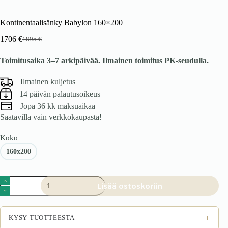
Kontinentaalisänky Babylon 160×200
1706
€
1895
€
Alkuperäinen
Nykyinen
hinta
hinta
Toimitusaika 3–7 arkipäivää. Ilmainen toimitus PK-seudulla.
oli:
on:
1895 €.
1706 €.
Ilmainen kuljetus
14 päivän palautusoikeus
Jopa 36 kk maksuaikaa
Saatavilla vain verkkokaupasta!
Koko
160x200
Kontinentaalisänky
Lisää ostoskoriin
Babylon
160x200
määrä
+
KYSY TUOTTEESTA