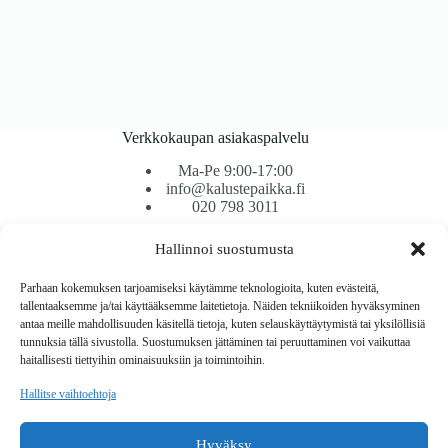
Verkkokaupan asiakaspalvelu
Ma-Pe 9:00-17:00
info@kalustepaikka.fi
020 798 3011
Hallinnoi suostumusta
Tavarantoimitus / Maksutavat
Toimitustavat
Parhaan kokemuksen tarjoamiseksi käytämme teknologioita, kuten evästeitä,
Maksutavat
tallentaaksemme ja/tai käyttääksemme laitetietoja. Näiden tekniikoiden hyväksyminen
Vaihto ja palautus
antaa meille mahdollisuuden käsitellä tietoja, kuten selauskäyttäytymistä tai yksilöllisiä
Reklamaatiot
tunnuksia tällä sivustolla. Suostumuksen jättäminen tai peruuttaminen voi vaikuttaa
haitallisesti tiettyihin ominaisuuksiin ja toimintoihin.
Tietoa
Hallitse vaihtoehtoja
Meistä
Rekisteri- ja tietosuojaseloste
Hyväksy