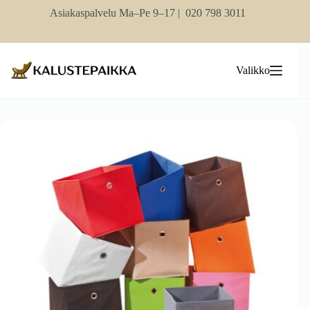
Skip
Asiakaspalvelu Ma–Pe 9–17 |
020 798 3011
to
content
Valikko