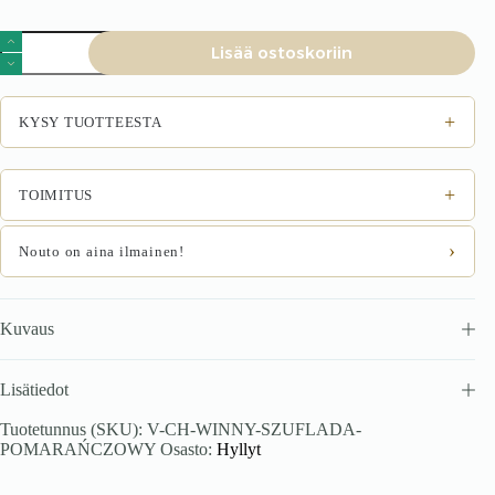
Korva
Lisää ostoskoriin
WINNY,
oranssi
määrä
+
KYSY TUOTTEESTA
+
TOIMITUS
›
Nouto on aina ilmainen!
Kuvaus
Lisätiedot
Tuotetunnus (SKU):
V-CH-WINNY-SZUFLADA-
POMARAŃCZOWY
Osasto:
Hyllyt