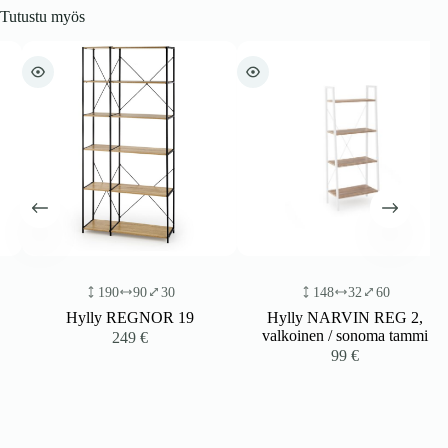
Tutustu myös
190
90
30
148
32
60
Hylly REGNOR 19
Hylly NARVIN REG 2,
valkoinen / sonoma tammi
249
€
99
€