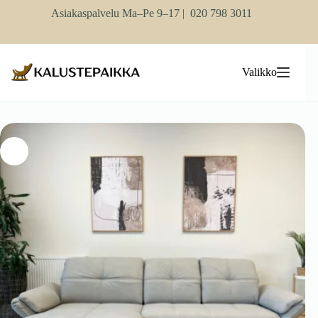
Skip
Asiakaspalvelu Ma–Pe 9–17 |
020 798 3011
to
content
Valikko