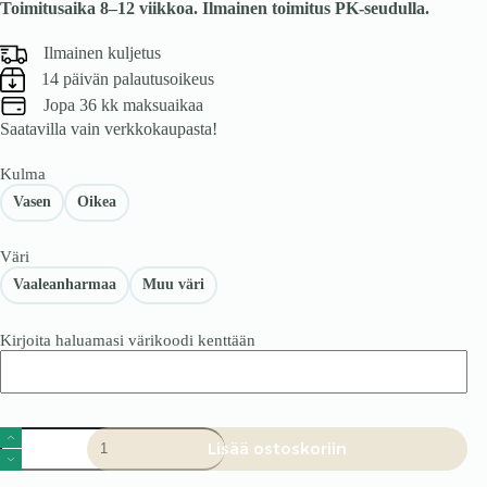
Toimitusaika 8–12 viikkoa. Ilmainen toimitus PK-seudulla.
Ilmainen kuljetus
14 päivän palautusoikeus
Jopa 36 kk maksuaikaa
Saatavilla vain verkkokaupasta!
Kulma
Vasen
Oikea
Väri
Vaaleanharmaa
Muu väri
Kirjoita haluamasi värikoodi kenttään
Kulmasohva
Lisää ostoskoriin
Marbella
L