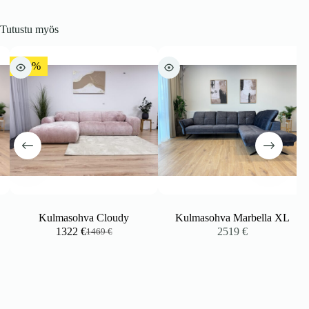
Tutustu myös
-10%
Kulmasohva Cloudy
Kulmasohva Marbella XL
1322
€
2519
€
1469
€
Alkuperäinen
Nykyinen
hinta
hinta
oli:
on:
1469 €.
1322 €.