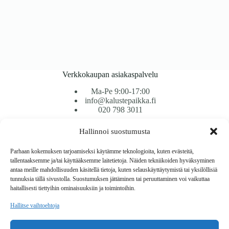
Verkkokaupan asiakaspalvelu
Ma-Pe 9:00-17:00
info@kalustepaikka.fi
020 798 3011
Hallinnoi suostumusta
Tavarantoimitus / Maksutavat
Toimitustavat
Parhaan kokemuksen tarjoamiseksi käytämme teknologioita, kuten evästeitä,
Maksutavat
tallentaaksemme ja/tai käyttääksemme laitetietoja. Näiden tekniikoiden hyväksyminen
Vaihto ja palautus
antaa meille mahdollisuuden käsitellä tietoja, kuten selauskäyttäytymistä tai yksilöllisiä
Reklamaatiot
tunnuksia tällä sivustolla. Suostumuksen jättäminen tai peruuttaminen voi vaikuttaa
haitallisesti tiettyihin ominaisuuksiin ja toimintoihin.
Tietoa
Hallitse vaihtoehtoja
Meistä
Rekisteri- ja tietosuojaseloste