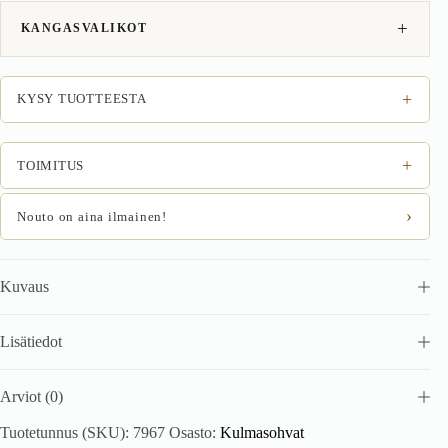
vaaleanharmaa
määrä
KANGASVALIKOT
+
KYSY TUOTTEESTA
+
TOIMITUS
›
Nouto on aina ilmainen!
Kuvaus
Lisätiedot
Arviot (0)
Tuotetunnus (SKU):
7967
Osasto:
Kulmasohvat