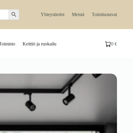
Search Button
Yhteystiedot
Meistä
Toimitustavat
Toimisto
Keittiö ja ruokailu
0
€
Ostoskori