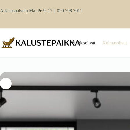
Skip
to
Asiakaspalvelu Ma–Pe 9–17 |
020 798 3011
content
Vuodesohvat
Kulmasohvat