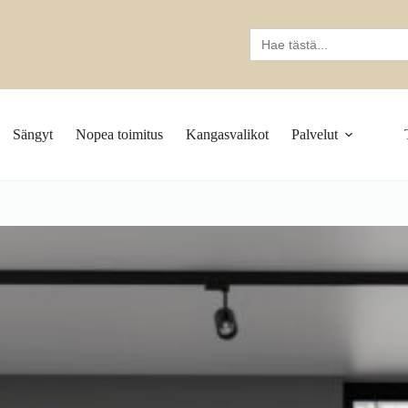
Search
for:
Sängyt
Nopea toimitus
Kangasvalikot
Palvelut