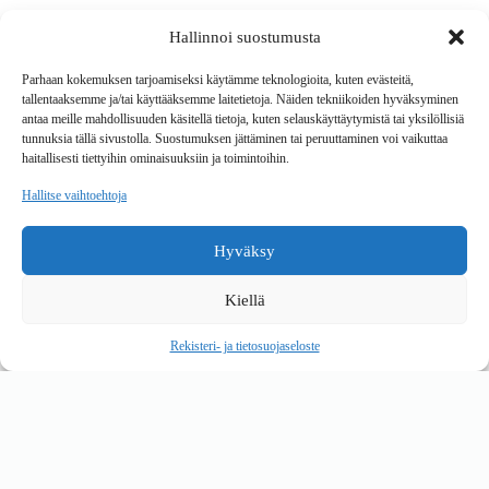
Hallinnoi suostumusta
Tavarantoimitus / Maksutavat
Toimitustavat
Parhaan kokemuksen tarjoamiseksi käytämme teknologioita, kuten evästeitä,
Maksutavat
tallentaaksemme ja/tai käyttääksemme laitetietoja. Näiden tekniikoiden hyväksyminen
Vaihto ja palautus
antaa meille mahdollisuuden käsitellä tietoja, kuten selauskäyttäytymistä tai yksilöllisiä
Reklamaatiot
tunnuksia tällä sivustolla. Suostumuksen jättäminen tai peruuttaminen voi vaikuttaa
haitallisesti tiettyihin ominaisuuksiin ja toimintoihin.
Tietoa
Hallitse vaihtoehtoja
Meistä
Rekisteri- ja tietosuojaseloste
Hyväksy
Copyright © 2026 Kalustepaikka
Kiellä
Verkkokauppa
Verkkokumppani Gramet
Rekisteri- ja tietosuojaseloste
Ostoskori