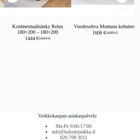
Kontinentaalisänky Relax
Vuodesohva Montana keltainen
180×200 – 180×200
1606
€
1889
€
Alkuperäinen
Nykyinen
kka:
1444
€
1699
€
Alkuperäinen
Nykyinen
hinta
hinta
hinta
hinta
oli:
on:
oli:
on:
1889 €.
1606 €.
1699 €.
1444 €.
Verkkokaupan asiakaspalvelu
Ma-Pe 9:00-17:00
info@kalustepaikka.fi
020 798 3011