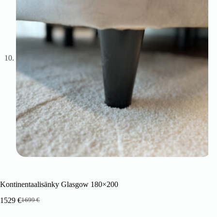
Kontinentaalisänky Glasgow 180×200
1529
€
1699
€
Alkuperäinen
Nykyinen
hinta
hinta