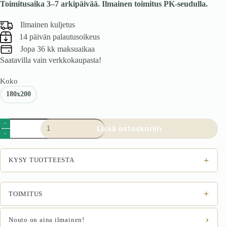
Toimitusaika 3–7 arkipäivää. Ilmainen toimitus PK-seudulla.
oli:
on:
1699 €.
1529 €.
Ilmainen kuljetus
14 päivän palautusoikeus
Jopa 36 kk maksuaikaa
Saatavilla vain verkkokaupasta!
Koko
180x200
Kontinentaalisänky
Lisää ostoskoriin
Glasgow
180x200
määrä
+
KYSY TUOTTEESTA
+
TOIMITUS
›
Nouto on aina ilmainen!