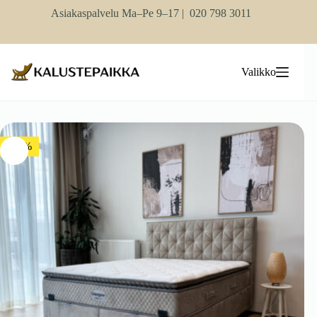
Skip
Asiakaspalvelu Ma–Pe 9–17 |
020 798 3011
to
content
Valikko
-10%