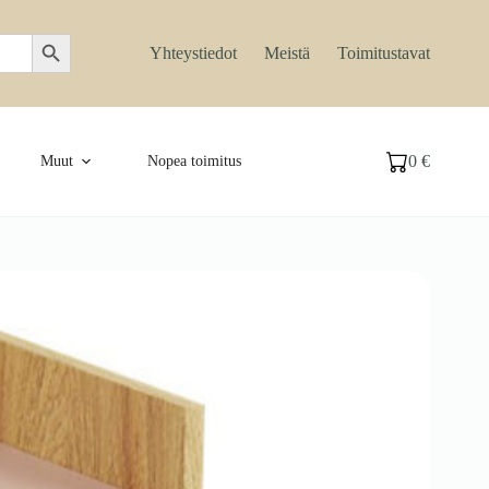
Search Button
Yhteystiedot
Meistä
Toimitustavat
0
€
Muut
Nopea toimitus
Ostoskori