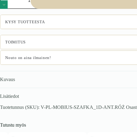
1D
väri:
hikora
tammi/valkoinen
KYSY TUOTTEESTA
määrä
TOIMITUS
Nouto on aina ilmainen!
Kuvaus
Lisätiedot
Tuotetunnus (SKU):
V-PL-MOBIUS-SZAFKA_1D-ANT.RÓŻ
Osast
Tutustu myös