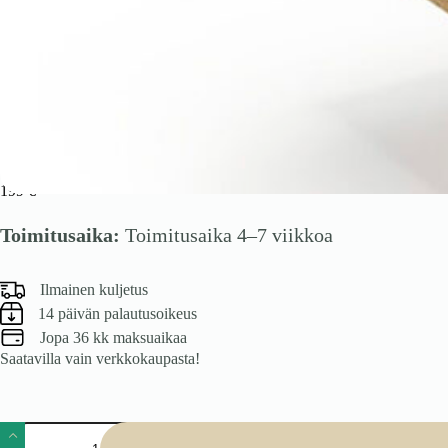
MOBIUS kaappi 1D väri: hikora tammi/valkoinen
199
€
Toimitusaika:
Toimitusaika 4–7 viikkoa
Ilmainen kuljetus
14 päivän palautusoikeus
Jopa 36 kk maksuaikaa
Saatavilla vain verkkokaupasta!
MOBIUS
kaappi