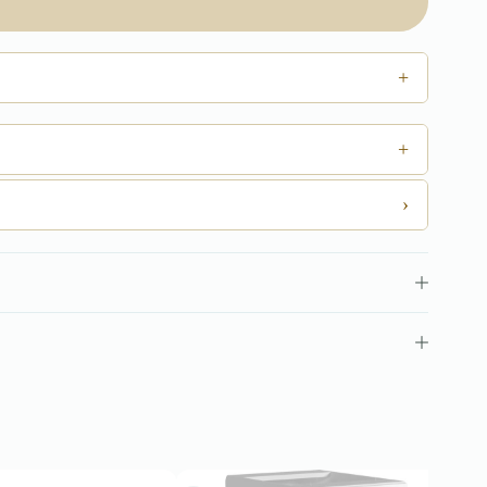
+
+
›