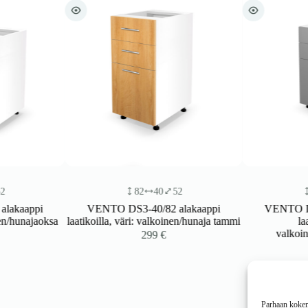
82
40
52
82
kaappi
VENTO DS3-40/82 alakaappi
VENTO DS3-
/hunajaoksa
laatikoilla, väri: valkoinen/hunaja tammi
laatik
valkoinen
299
€
Parhaan kokemu