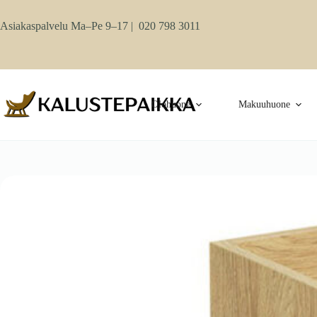
Skip
to
Asiakaspalvelu Ma–Pe 9–17 |
020 798 3011
content
Olohuone
Makuuhuone