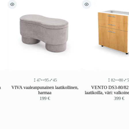
47
95
45
82
80
52
VIVA vaaleanpunainen laatikollinen,
VENTO DS3-80/82 ala
harmaa
laatikoilla, väri: valkoinen
199
€
399
€