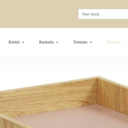
Search
for:
Keittiö
Ruokailu
Toimisto
Eteinen