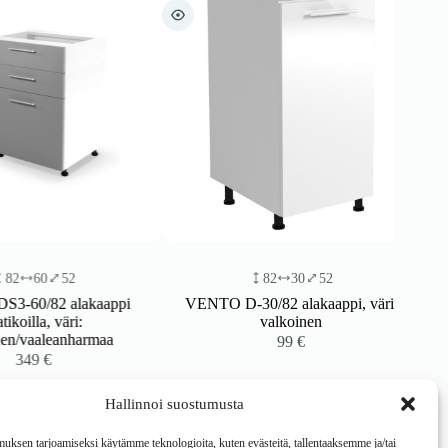
60
52
82
30
52
60/82 alakaappi
VENTO D-30/82 alakaappi, väri:
oilla, väri:
valkoinen
/vaaleanharmaa
99
€
349
€
Hallinnoi suostumusta
ksen tarjoamiseksi käytämme teknologioita, kuten evästeitä, tallentaaksemme ja/tai