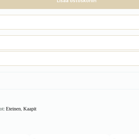
Lisää ostoskoriin
ot:
Eteinen
,
Kaapit