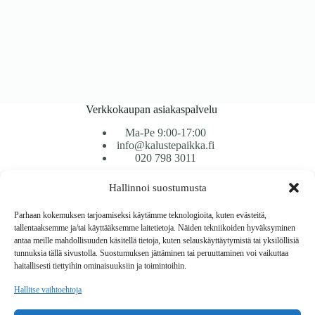
Verkkokaupan asiakaspalvelu
Ma-Pe 9:00-17:00
info@kalustepaikka.fi
020 798 3011
Hallinnoi suostumusta
Tavarantoimitus / Maksutavat
Toimitustavat
Parhaan kokemuksen tarjoamiseksi käytämme teknologioita, kuten evästeitä,
Maksutavat
tallentaaksemme ja/tai käyttääksemme laitetietoja. Näiden tekniikoiden hyväksyminen
Vaihto ja palautus
antaa meille mahdollisuuden käsitellä tietoja, kuten selauskäyttäytymistä tai yksilöllisiä
Reklamaatiot
tunnuksia tällä sivustolla. Suostumuksen jättäminen tai peruuttaminen voi vaikuttaa
haitallisesti tiettyihin ominaisuuksiin ja toimintoihin.
Tietoa
Hallitse vaihtoehtoja
Meistä