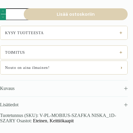
MOBIUS
Lisää ostoskoriin
matala
kaappi
1D
väri:
+
KYSY TUOTTEESTA
hikora
tammi/harmaa
määrä
+
TOIMITUS
›
Nouto on aina ilmainen!
Kuvaus
Lisätiedot
Tuotetunnus (SKU):
V-PL-MOBIUS-SZAFKA NISKA_1D-
SZARY
Osastot:
Eteinen
,
Keittiökaapit