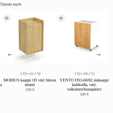
Tutustu myös
83
41
50
82
60
52
MOBIUS kaappi 1D väri: hikora
VENTO DS3-60/82 alakaappi
a
tammi
laatikoilla, väri:
valkoinen/hunajakiivi
199
€
349
€