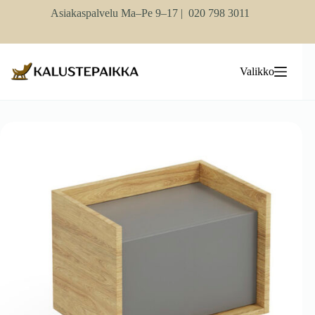
Skip
Asiakaspalvelu Ma–Pe 9–17 |
020 798 3011
to
content
Valikko