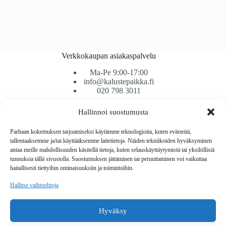
Verkkokaupan asiakaspalvelu
Ma-Pe 9:00-17:00
info@kalustepaikka.fi
020 798 3011
Hallinnoi suostumusta
Tavarantoimitus / Maksutavat
Toimitustavat
Parhaan kokemuksen tarjoamiseksi käytämme teknologioita, kuten evästeitä,
Maksutavat
tallentaaksemme ja/tai käyttääksemme laitetietoja. Näiden tekniikoiden hyväksyminen
Vaihto ja palautus
antaa meille mahdollisuuden käsitellä tietoja, kuten selauskäyttäytymistä tai yksilöllisiä
Reklamaatiot
tunnuksia tällä sivustolla. Suostumuksen jättäminen tai peruuttaminen voi vaikuttaa
haitallisesti tiettyihin ominaisuuksiin ja toimintoihin.
Tietoa
Hallitse vaihtoehtoja
Meistä
Rekisteri- ja tietosuojaseloste
Hyväksy
Copyright © 2026 Kalustepaikka