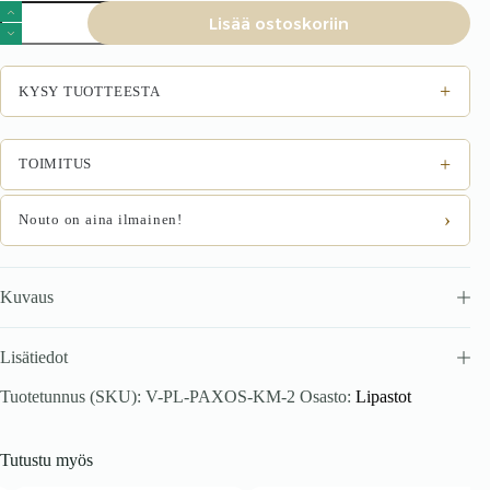
PAXORA
Lisää ostoskoriin
KM-
2
lipasto,
kashmir
+
KYSY TUOTTEESTA
/
musta
määrä
+
TOIMITUS
›
Nouto on aina ilmainen!
Kuvaus
Lisätiedot
Tuotetunnus (SKU):
V-PL-PAXOS-KM-2
Osasto:
Lipastot
Tutustu myös