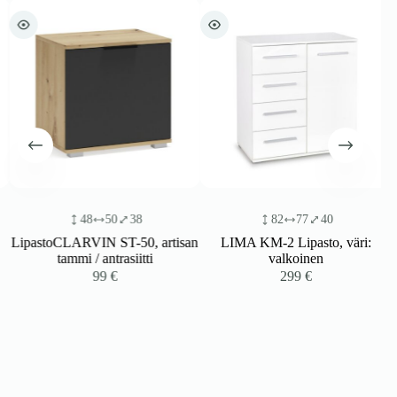
48
50
38
82
77
40
LipastoCLARVIN ST-50, artisan
LIMA KM-2 Lipasto, väri:
tammi / antrasiitti
valkoinen
99
€
299
€