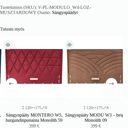
Tuotetunnus (SKU):
V-PL-MODULO_W4-LOZ-
MUSZTARDOWY
Osasto:
Sängynpäädyt
Tutustu myös
120
175
8
120
175
8
Sängynpääty MONTERO W5,
Sängynpääty MODU W3 – beige
burgundinpunaista Monolith 59
Monolith 09
399
€
399
€