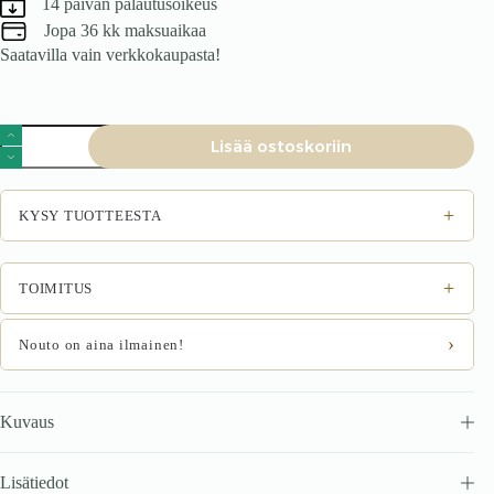
14 päivän palautusoikeus
Jopa 36 kk maksuaikaa
Saatavilla vain verkkokaupasta!
Sängynpääty
Lisää ostoskoriin
MONTERO
W4,
siniharmaa
Monolith
+
KYSY TUOTTEESTA
48
määrä
+
TOIMITUS
›
Nouto on aina ilmainen!
Kuvaus
Lisätiedot