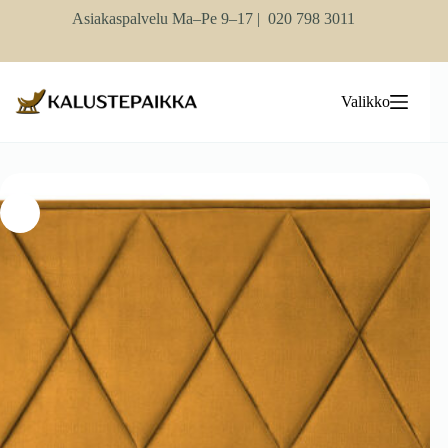
Skip
Asiakaspalvelu Ma–Pe 9–17 |
020 798 3011
to
content
Valikko