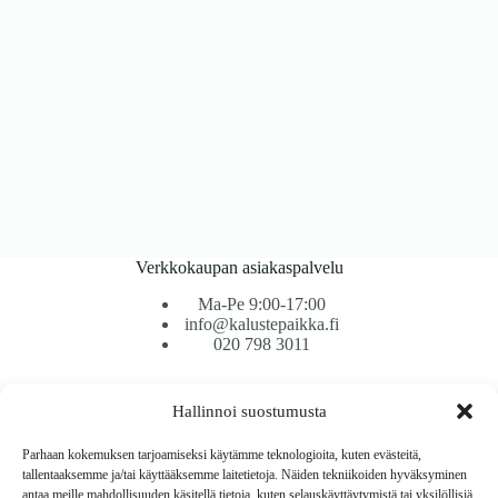
Verkkokaupan asiakaspalvelu
Ma-Pe 9:00-17:00
info@kalustepaikka.fi
020 798 3011
Tavarantoimitus / Maksutavat
Hallinnoi suostumusta
Toimitustavat
Maksutavat
Parhaan kokemuksen tarjoamiseksi käytämme teknologioita, kuten evästeitä,
Vaihto ja palautus
tallentaaksemme ja/tai käyttääksemme laitetietoja. Näiden tekniikoiden hyväksyminen
Reklamaatiot
antaa meille mahdollisuuden käsitellä tietoja, kuten selauskäyttäytymistä tai yksilöllisiä