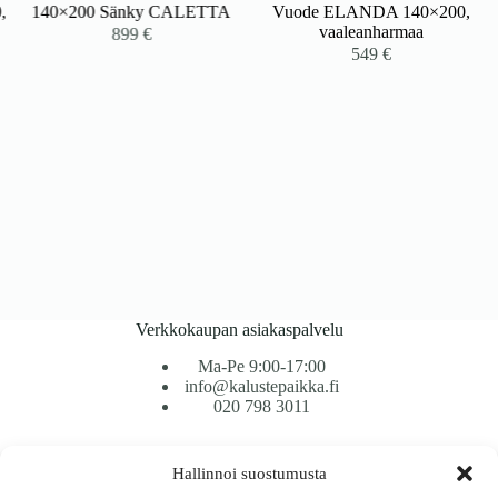
140×200 Sänky CALETTA
Vuode ELANDA 140×200,
vaaleanharmaa
899
€
549
€
Verkkokaupan asiakaspalvelu
Ma-Pe 9:00-17:00
info@kalustepaikka.fi
020 798 3011
Tavarantoimitus / Maksutavat
Hallinnoi suostumusta
Toimitustavat