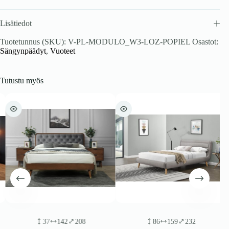
Lisätiedot
Tuotetunnus (SKU):
V-PL-MODULO_W3-LOZ-POPIEL
Osastot:
Sängynpäädyt
,
Vuoteet
Tutustu myös
37
142
208
86
159
232