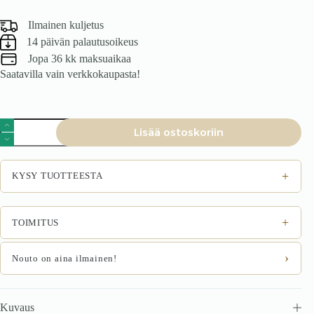
Ilmainen kuljetus
14 päivän palautusoikeus
Jopa 36 kk maksuaikaa
Saatavilla vain verkkokaupasta!
Sängynpääty
Lisää ostoskoriin
MONTERO
W3,
harmaa
Monolith
+
KYSY TUOTTEESTA
85
määrä
+
TOIMITUS
›
Nouto on aina ilmainen!
Kuvaus